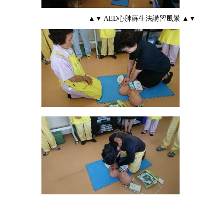
▲▼ AED心肺蘇生法講習風景 ▲▼