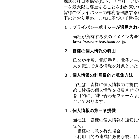
株式会社日本保安(以下、「当社」とい
ーを最大限に尊重することをお約束い
皆様のプライバシーの権利を保護する
下のとおり定め、これに基づいて皆様
１．プライバシーポリシーが適用され
当社が所有する次のドメイン内全
https://www.nihon-hoan.co.jp/
２．皆様の個人情報の範囲
氏名や住所、電話番号、電子メー
人を識別できる情報を対象といた
３．個人情報の利用目的と収集方法
当社は、皆様に個人情報のご提供
めに皆様の個人情報を収集させて
を目的に、問い合わせフォームま
だいております。
４．個人情報の第三者提供
当社は、皆様の個人情報を適切に
せん。
・皆様の同意を得た場合
・利用目的の達成に必要な範囲に