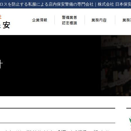
ロスを防止する
私服による店内保安警備の専門会社
｜
株式会社 日本保
針