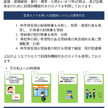
盗撮・器物破損・暴行・傷害・公然わいせつ等)の防止、及び証拠
保全のために顔識別機能付きのカメラを利用しております。
監視カメラを用いた顔識別システムの運用方法
科学保安員が録画映像を分析し、犯罪・迷惑行為を発
見し、行為者の顔画像を登録
登録者の犯行映像を保存・分析
再犯率の高い常習性のある登録者の来店傾向を基に警
備配置・計画
科学保安員が登録者の犯行を現場で確認、現行犯逮捕
上記のようなプロセスで顔識別機能付きのカメラを使用しており
ます。
万引犯人への利用例