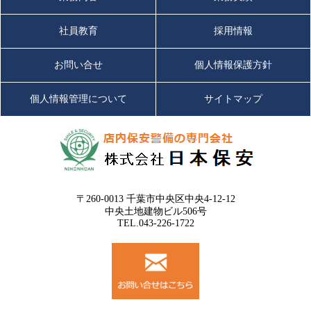
非、受講し、推奨顔認識システムを活用した科学保安の知識を
知って（蓄えて）下さい。
社員教育
採用情報
2023/06/15
※ロス対策士・科学保安検定は弊社紹介の割引特典がありま
2023年度 第3回 前期 現任教育 を実施しました。
す。
気軽にお問合せ
下さい。
お問い合せ
個人情報保護方針
（続きを読む）
変化する社会情勢（最低賃金上昇、有給休暇取得義務、社会保
険加入枠拡大や仕入価格や光熱費、諸経費などの値上）への対
個人情報管理について
サイトマップ
応が急務になっている昨今、利益を減らす、万引被害を防止す
2023/05/16
るためには、予防対策から原因の排除が重要な時代になってお
2023年度 第2回 前期 現任教育 を実施しました。
ります。
（続きを読む）
我が社は専門家の皆様にお力添え・ご指導を賜りながら新しい
保安警備サービスをご提供させていただき、効果・効率的な
2023/04/14
「万引常習犯」「転売・大量盗難窃盗犯人」の被害防止をご提
〒260-0013 千葉市中央区中央4-12-12
中央土地建物ビル506号
案いたします。
2023年度 第1回 前期 現任教育 を実施しました。
TEL.043-226-1722
今後とも変わらぬご指導ご鞭撻のほど何卒宜しくお願い申し上
（続きを読む）
げます。
2023/03/30
社長の独り言
2024/04/18
2022年度 第6回 後期 現任教育 を実施しました。
社長の独り言