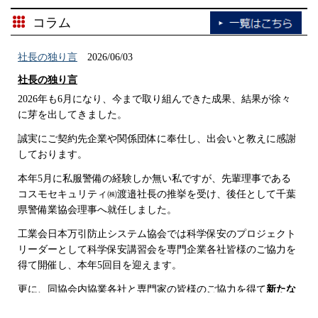
（続きを読む）
コラム
2026/01/15
社長の独り言
2026/06/03
2025年度 第3回 後期 現任教育 を実施しました。
社長の独り言
（続きを読む）
2026年も6月になり、今まで取り組んできた成果、結果が徐々
に芽を出してきました。
2025/11/14
誠実にご契約先企業や関係団体に奉仕し、出会いと教えに感謝
しております。
2025年度 第2回 後期 現任教育 を実施しました。
（続きを読む）
本年5月に私服警備の経験しか無い私ですが、先輩理事である
コスモセキュリティ㈱渡邉社長の推挙を受け、後任として千葉
県警備業協会理事へ就任しました。
2025/10/15
工業会日本万引防止システム協会では科学保安のプロジェクト
2025年度 第1回 後期 現任教育 を実施しました。
リーダーとして科学保安講習会を専門企業各社皆様のご協力を
（続きを読む）
得て開催し、本年5回目を迎えます。
更に、同協会内協業各社と専門家の皆様のご協力を得て
新たな
2025/08/14
私服警備「科学保安」「ＡＩ保安警備」
に取組み、この度プレ