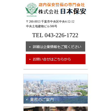
2024/11/14
題の多い会社ですが次世代への継承を考え取り組んでまいりま
2024年度 第2回 後期 現任教育 を実施しました。
す。
（続きを読む）
2026/03/01
〒260-0013 千葉市中央区中央4-12-12
【現状報告】なりすましメール
中央土地建物ビル506号
2024/10/15
現在、なりすましメールへの緊急対策を行いました。
TEL 043-226-1722
2024年度 第1回 後期 現任教育 を実施しました。
つきましては、心当たりのない
メール
等を受信した場合、アク
（続きを読む）
セスはせずに、削除いただきますようお願い
いたし
ます。
万が一、本文に記載のURLをクリックしてしまった場合、情報
2024/08/15
などの入力を求められても、絶対に入力しないようお願いいた
します。
2024年度 第5回 前期 現任教育 を実施しました。
（続きを読む）
弊社におきましては、不正アクセスの防止など情報セキュリテ
ィには十分注意しておりますが、引き続き対策を強化して参り
ます。
2024/07/18
ご理解とご協力をいただきますよう、よろしくお願い申し上げ
2024年度 第4回 前期 現任教育 を実施しました。
ます。
（続きを読む）
2026/03/01