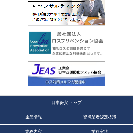
皆様のお力添えをいただき、我が社は私服警備専門企業として
2024/02/15
10月より、第21期を迎えます。
2023年度 第2回 後期 現任教育 を実施しました。
現在、関東（神奈川・東京・千葉・埼玉・茨城・栃木・群馬・
（続きを読む）
山梨）の約75社・430店舗（関西店舗を除く）を対象に
私服警
備にて万引被害を防止
する事を専門に取り組んでおります。
2023/10/17
ご契約先店舗は「セルフサービス（ご来店のお客様が店内で欲
しい商品を選び、レジにて精算する）方式」を採用しており、
2023年度 第1回 後期 現任教育 を実施しました。
商品ロスの発生原因である『万引・窃盗』が発生
しています。
（続きを読む）
また。インターネット普及に伴い転売事件も多く発生し店舗の
被害額に拍車をかけています。
2023/08/15
企業の財産である人財を教育する☆特定非営利活動法人全国万
2023年度 第5回 前期 現任教育 を実施しました。
引犯罪防止機構（通称万防）☆
（続きを読む）
ロス対策士検定試験制度
をご活用頂き、店舗のロス対策の知識
日本保安 トップ
を蓄えて頂きたいと思います。
2023/07/19
店舗に来店する万引常習犯を確実に対処する、転売目的の窃盗
企業情報
警備業者認定標識
犯人の来店を察知・牽制し被害を軽減する為に☆工業会 日本万
2023年度 第4回 前期 現任教育 を実施しました。
引防止システム協会（通称JEAS）☆
科学保安検定講習会
を是
（続きを読む）
業務内容
業務実績