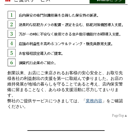
第22期を迎えた我が社を振り返ると、2005年4月にトスネット
2025年度 第1回 前期 現任教育 を実施しました。
の出資を受け、同年5月に法人登記、6月に警備業の認定書交
（続きを読む）
付、7月より私服警備の配置を開始しました。
創業期の資本金は弐千万円、急激な成長に伴い、追加出資を受
2025/03/18
け、現状の四千万円の資本金となっており、創業期から無借金
経営を継続させて頂いております。
2024年度 第5回 後期 現任教育 を実施しました。
（続きを読む）
私は営業部長、統括本部長、取締役、常務取締役、専務取締
役、そして現在の代表取締役に就任し、精進する中で新型コロ
ナウイルスの影響を受けました。
2025/02/18
緊急事態宣言、不要不急の外出禁止と人が集まり、換気の悪い
創業以来、お店にご来店されるお客様の安心安全と、お取引先
2024年度 第4回 後期 現任教育 を実施しました。
店舗は敬遠され、売上の下降が止まらず、私も帯状疱疹、蕁麻
様各社の利益創出の支援を第一に取組んで参りました。お店の
（続きを読む）
疹、突発性難聴、高血圧などストレス性の疾患にかかりまし
維持発展が地域の暮らしを守ることであると考え、店内保安警
備に留まることなく、あらゆる支援活動に尽力してまいりま
た。
す。
2025/01/16
運が良い事にオリンピック・パラリンピックなどの大型国際イ
弊社のご提供サービスにつきましては、「
業務内容
」をご確認
ください。
ベントに恵まれ、更に以前取締役を務めた私服警備専門企業を
2024年度 第3回 後期 現任教育 を実施しました。
引き継ぐ事ができ、上昇傾向に戻る事ができました。
PageTop▲
（続きを読む）
ご契約先、ご担当者様、仕入先、親会社やグループ各社、社
員、スタッフに支えられて今日を迎えております。まだまだ課