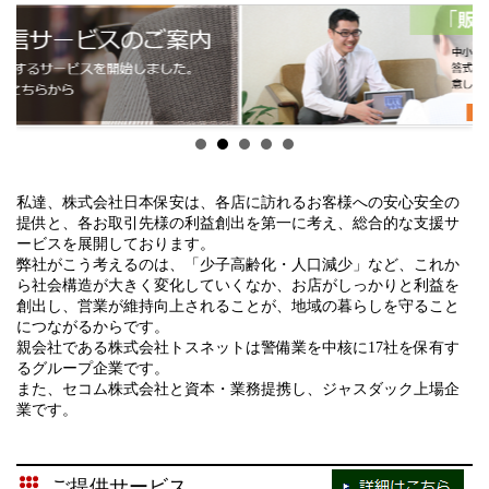
2025年度 第5回 前期 現任教育 を実施しました。
スリリースと同協会通常総会の大プレゼン大会にて発表しま
す。
（続きを読む）
ＡＩによる映像解析技術により、万引類似行為を検知し、私服
警備経験者のスタッフが検知映像を目視し、犯行を現認・特定
2025/07/15
し、対象者の顔を顔識別機能付きカメラに登録します。
2025年度 第4回 前期 現任教育 を実施しました。
登録者の再犯状況を確認し、捕捉対象者を選定、保安員が現行
（続きを読む）
犯逮捕・安全確保します。
私達、株式会社日本保安は、各店に訪れるお客様への安心安全の
最大25台の防犯カメラ映像を１台のＡＩサーバーが動作検知
2025/06/16
提供と、各お取引先様の利益創出を第一に考え、総合的な支援サ
し、万引実行者は顔認証へ登録され再犯も確認されます。本シ
ービスを展開しております。
2025年度 第3回 前期 現任教育 を実施しました。
ステム設置店舗では見つかる・捕まることから万引はできませ
弊社がこう考えるのは、「少子高齢化・人口減少」など、これか
ん。
ら社会構造が大きく変化していくなか、お店がしっかりと利益を
（続きを読む）
創出し、営業が維持向上されることが、地域の暮らしを守ること
事後対応：現行犯逮捕から事前対応：万引ができない店舗・
につながるからです。
『
ＡＩ保安警備』
実施店舗へ売上と利益創出へ向けた新たな取
親会社である株式会社トスネットは警備業を中核に17社を保有す
2025/05/20
るグループ企業です。
組みをご提案し、全国の保安警備企業と更に協力体制を強化し
2025年度 第2回 前期 現任教育 を実施しました。
また、セコム株式会社と資本・業務提携し、ジャスダック上場企
ます。
業です。
（続きを読む）
社長の独り言
2026/05/30
社長の独り言
2025/04/18
ご提供サービス