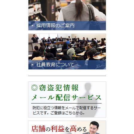
2024/06/18
【緊急】なりすましメールに関する報告
２０２６年・令和８年2月２８日
2024年度 第3回 前期 現任教育 を実施しました。
（続きを読む）
現在、小社メールアドレスを無断使用され
国税局の名を語る「納税督促」メールが
2024/05/17
送付されております。
2024年度 第2回 前期 現任教育 を実施しました。
小社とは一切関係がありません。
（続きを読む）
皆様が被害に遭わない事を切に願います。
2024/04/16
何卒宜しくお願い申し上げます。
2024年度 第1回 前期 現任教育 を実施しました。
現在、対応と原因要因などの調査中です。
（続きを読む）
詳細がわかり次第、追って報告いたします。
まずは状況のご報告まで。
2024/03/14
社長の独り言
2024/09/20
2023年度 第3回 後期 現任教育 を実施しました。
社長の独り言
（続きを読む）
令和６年９月吉日