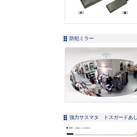
防犯ミラー
強力サスマタ トスガードあ