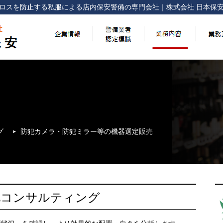
ロスを防止する
私服による店内保安警備の専門会社
｜
株式会社 日本保
グ
防犯カメラ・防犯ミラー等の機器選定販売
化コンサルティング