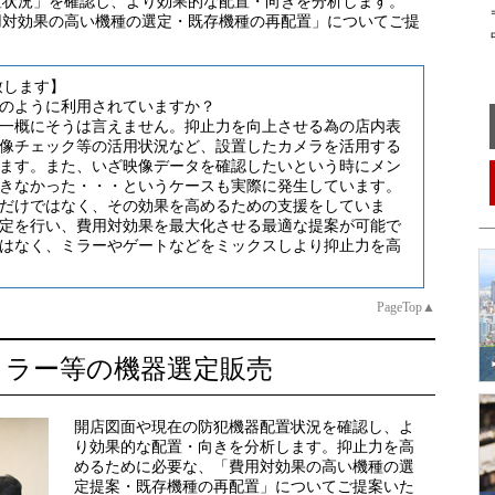
置状況」を確認し、より効果的な配置・向きを分析します。
〒
用対効果の高い機種の選定・既存機種の再配置」についてご提
中
致します】
のように利用されていますか？
一概にそうは言えません。抑止力を向上させる為の店内表
像チェック等の活用状況など、設置したカメラを活用する
ます。また、いざ映像データを確認したいという時にメン
きなかった・・・というケースも実際に発生しています。
だけではなく、その効果を高めるための支援をしていま
定を行い、費用対効果を最大化させる最適な提案が可能で
はなく、ミラーやゲートなどをミックスしより抑止力を高
PageTop▲
ミラー等の機器選定販売
開店図面や現在の防犯機器配置状況を確認し、よ
り効果的な配置・向きを分析します。抑止力を高
めるために必要な、「費用対効果の高い機種の選
定提案・既存機種の再配置」についてご提案いた