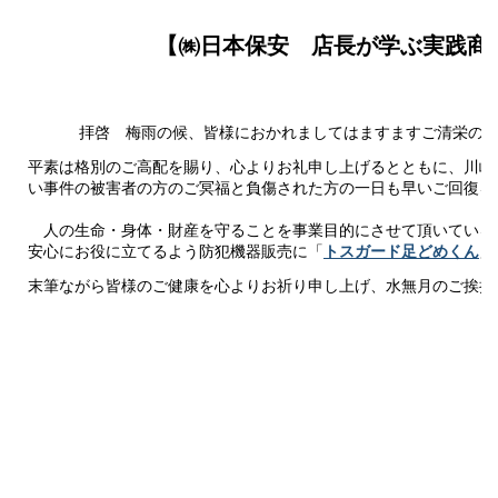
【㈱日本保安 店長が学ぶ実践商
拝啓 梅雨の候、皆様におかれましてはますますご清栄のこ
平素は格別のご高配を賜り、心よりお礼申し上げるとともに、川崎
い事件の被害者の方のご冥福と負傷された方の一日も早いご回復を
人の生命・身体・財産を守ることを事業目的にさせて頂いている
安心にお役に立てるよう防犯機器販売に「
トスガード足どめくん
」
末筆ながら皆様のご健康を心よりお祈り申し上げ、水無月のご挨拶
敬
代表取締役社長 