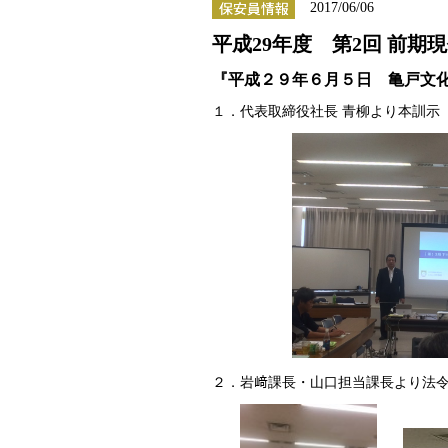
2017/06/06
平成29年度 第2回 前期
『平成２９年６月５日 亀戸文
１．代表取締役社長 青柳より本訓示
２．岩﨑課長・山口担当課長より法