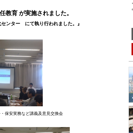
〒
中
現任教育 が実施されました。
化センター にて執り行われました。』
令・保安実務など講義及意見交換会