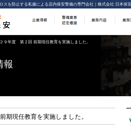
ロスを防止する
私服による店内保安警備の専門会社
｜
株式会社 日本保
２９年度 第２回 前期現任教育を実施しました。
情報
 前期現任教育を実施しました。