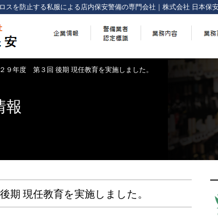
ロスを防止する
私服による店内保安警備の専門会社
｜
株式会社 日本保
２９年度 第３回 後期 現任教育を実施しました。
情報
 後期 現任教育を実施しました。