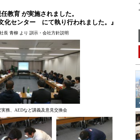
〒
中
 現任教育 が実施されました。
亀戸文化センター にて執り行われました。』
社長 青柳 より 訓示・会社方針説明
安実務、AEDなど講義及意見交換会