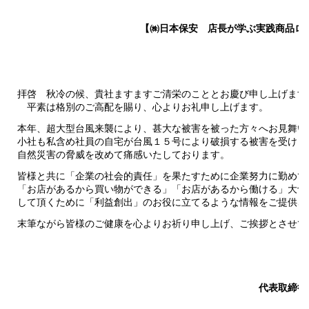
【㈱日本保安 店長が学ぶ実践商品ロ
拝啓 秋冷の候、貴社ますますご清栄のこととお慶び申し上げます
平素は格別のご高配を賜り、心よりお礼申し上げます。
本年、超大型台風来襲により、甚大な被害を被った方々へお見舞い
小社も私含め社員の自宅が台風１５号により破損する被害を受けま
自然災害の脅威を改めて痛感いたしております。
皆様と共に「企業の社会的責任」を果たすために企業努力に勤めて
「お店があるから買い物ができる」「お店があるから働ける」大切
して頂くために「利益創出」のお役に立てるような情報をご提供さ
末筆ながら皆様のご健康を心よりお祈り申し上げ、ご挨拶とさせて
敬
代表取締役社長 青