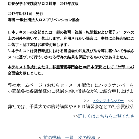
店長が学ぶ実践商品ロス対策 2017年度版
2017年8月31日 発行
著者 一般社団法人ロスプリベンション協会
1. 本テキストの全部または一部の複写・複製・転訳載および電子データへの
上の例外を除いて、禁止します。利用されたい場合は、事前に当協会宛にご連
2. 落丁・乱丁本はお取替え致します。
3. 本テキストは発行時点における当協会の知見及び法令等に基づいて作成さ
ストに基づいて行ういかなる行為の結果も保証するものではありません。
本テキスト作成にあたり、私服警備専門会社 ㈱日本保安 として「外部ロス対
全面協力致しました
。
弊社ホームページ（お知らせ・メール配信）にバックナンバーを掲
小売業各社各店舗様のご発展を願い僭越ながらご紹介申し上げます
>>
バックナンバー
<<
弊社では、千葉大での臨時講師やＡＥＤ講習会などの社会貢献活動
>>
詳しくはこちらをご覧ください
＜
前の投稿
｜
一覧
｜
次の投稿
＞