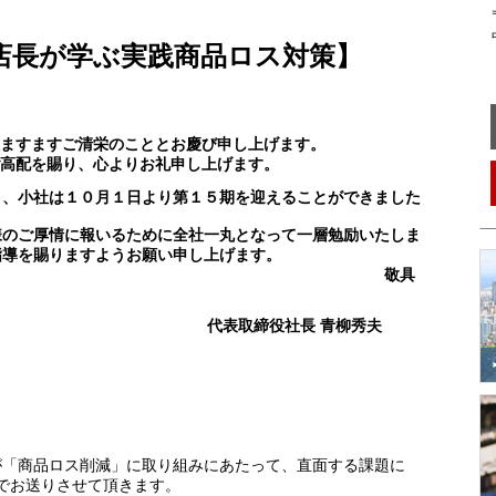
〒
中
店長が学ぶ実践商品ロス対策】
ますますご清栄のこととお慶び申し上げます。
高配を賜り、心よりお礼申し上げます。
り、小社は１０月１日より第１５期を迎えることができました
のご厚情に報いるために全社一丸となって一層勉励いたしま
指導を賜りますようお願い申し上げます。
敬具
役社長 青柳秀夫
が「商品ロス削減」に取り組みにあたって、直面する課題に
 でお送りさせて頂きます。