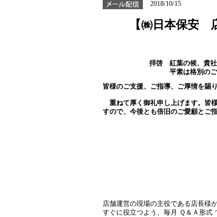
2018/10/15
【㈱日本保安 
拝啓 紅葉の候、貴社
平素は格別のご
皆様のご支援、ご指導、ご厚情を賜
重ねて厚く御礼申し上げます。皆様
すので、今後とも倍旧のご愛顧とご
代表取締
店舗運営の現場の主役である店長様
すぐに役立つよう、毎月 Ｑ＆Ａ形式