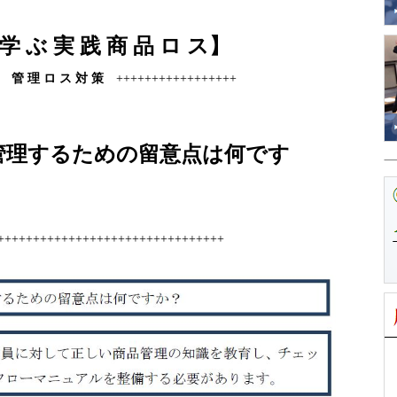
 学 ぶ 実 践 商 品 ロ ス
】
管 理 ロ ス 対 策
+++++++++++++++++
理するための留意点は何です
++++++++++++++++++++++++++++++++