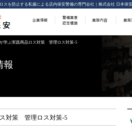
ロスを防止する
私服による店内保安警備の専門会社
｜
株式会社 日本保
が学ぶ実践商品ロス対策 管理ロス対策-5
情報
ス対策 管理ロス対策-5