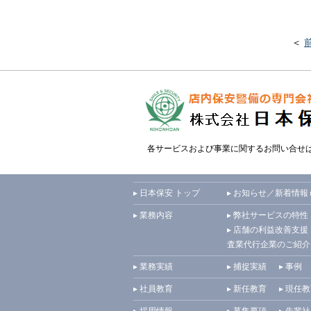
＜
各サービスおよび事業に関するお問い合せ
▸ 日本保安 トップ
▸ お知らせ／新着情報
▸ 業務内容
▸ 弊社サービスの特性
▸ 店舗の利益改善支援
査業代行企業のご紹介
▸ 業務実績
▸ 捕捉実績
▸ 事例
▸ 社員教育
▸ 新任教育
▸ 現任