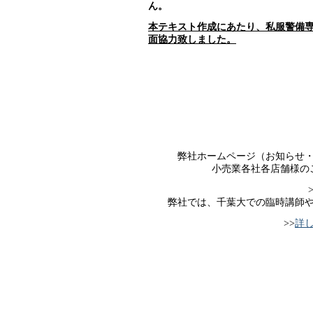
ん。
本テキスト作成にあたり、私服警備専
面協力致しました
。
弊社ホームページ（お知らせ
小売業各社各店舗様の
弊社では、千葉大での臨時講師
>>
詳