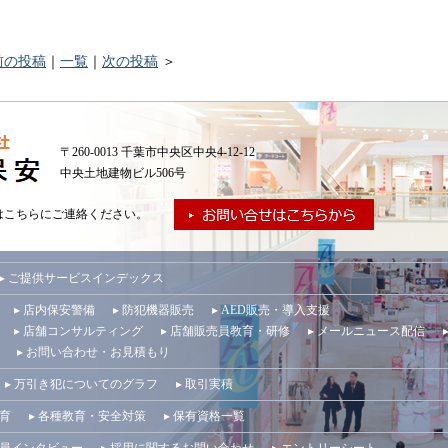
前の投稿
｜
一覧
｜
次の投稿
＞
〒260-0013 千葉市中央区中央4-12-12
中央土地建物ビル506号
はこちらにご連絡ください。
▸ ご提供サービスインデックス
▸ 店内保安警備
▸ 防犯機器販売
▸ AED販売・導入支援
▸ 店舗コンサルティング
▸ 店舗販売員教育・研修
▸ メールニュース配信
▸ お問い合わせ・お見積もり
▸ 万引き犯についてのグラフ
▸ 取引実積
教育
▸ 各種教育・安全対策
▸ 保有資格一覧