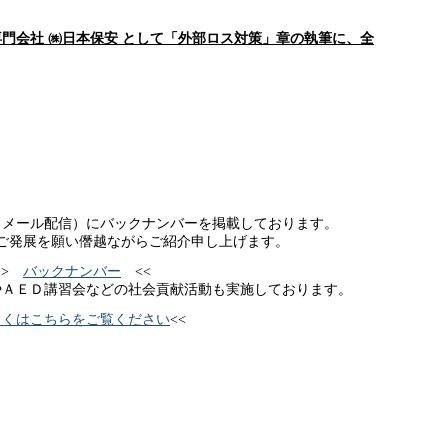
門会社 ㈱日本保安 として「外部ロス対策」章の執筆に、全
・メール配信）にバックナンバーを掲載しております。
ご発展を願い僭越ながらご紹介申し上げます。
>>
バックナンバー
<<
やＡＥＤ講習会などの社会貢献活動も実施しております。
しくはこちらをご覧ください
<<