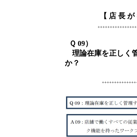
【
店 長 が
++++++++++++++++
Ｑ 09）
理論在庫を正しく管
か？
++++++++++++++