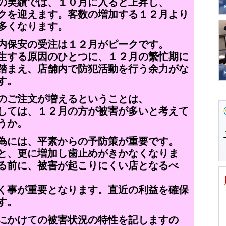
の実績では、１０月に入ると上昇し、
クを迎えます。客数の増加する１２月より
多くなります。
内保安の受注は１２月がピークです。
生する原因のひとつに、１２月の繁忙期に
踏まえ、店舗内で防犯活動を行う余力がな
す。
のご注文が増えるということは、
しては、１２月の方が被害が多いと考えて
うか。
為には、平素からの予防策が重要です。
と、更に増加し歯止めがきかなくなりま
る前に、被害が起こりにくい店となるべ
く事が重要となります。直近の利益を確保
す。
にかけての被害状況の特性を記しますの