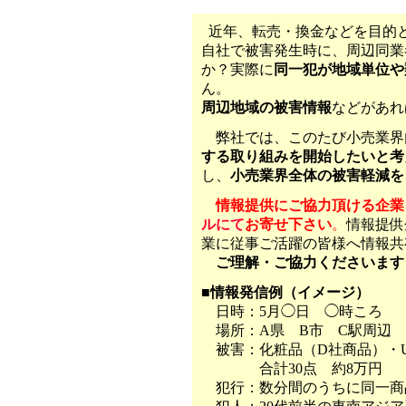
近年、転売・換金などを目的
自社で被害発生時に、周辺同業
か？実際に
同一犯が地域単位や
ん。
周辺地域の被害情報
などがあれ
弊社では、このたび小売業界
する取り組みを開始したいと考
し、
小売業界全体の被害軽減を
情報提供にご協力頂ける企業
ルにて
お寄せ下さい
。
情報
提供
業に従事ご活躍の皆様へ情報共
ご理解・ご協力くださいます
■情報発信例（イメージ）
日時：5月◯日 ◯時ころ
場所：A県 B市 C駅周辺
被害：化粧品（D社商品）・
合計30点 約8万円
犯行：数分間のうちに同一商