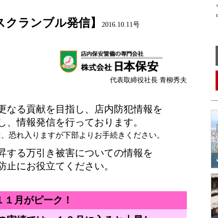
〒
中
 スクランブル発信】
2016.10.11号
代表取締役社長 青柳秀夫
更なる貢献を目指し、店内防犯情報を
し、情報発信を行っております。
は、恐れ入りますが下部よりお手続きください。
昇する万引き被害についての情報を
防止にお役立てください。
１１月がピーク！