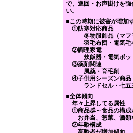
で、巡回・お声掛けを強
い。
■この時期に被害が増加
①防寒対応商品
冬物服飾品（マフラ
羽毛布団・電気毛
②調理家電
炊飯器・電気ポット
③薬剤関連
風薬・育毛剤
④子供用シーズン商品
ランドセル・七五三
■全体傾向
年々上昇してる属性
①商品群～食品の構成
お弁当、惣菜、酒類な
②年齢構成
高齢者が増加傾向