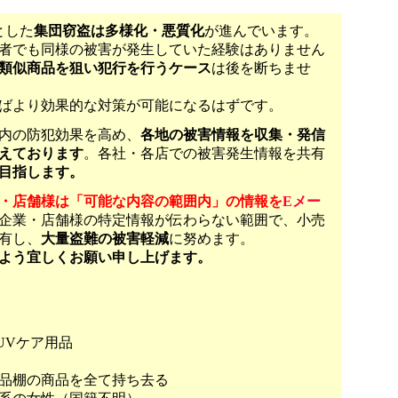
とした
集団窃盗は多様化・悪質化
が進んでいます。
者でも同様の被害が発生していた経験はありません
類似商品を狙い犯行を行うケース
は後を断ちませ
ばより効果的な対策が可能になるはずです。
内の防犯効果を高め、
各地の被害情報を収集・発信
えております
。各社・各店での被害発生情報を共有
目指します。
・店舗様は「可能な内容の範囲内」の情報を
Eメー
企業・店舗様の特定情報が伝わらない範囲で、小売
有し、
大量盗難の被害軽減
に努めます。
よう宜しくお願い申し上げます。
UVケア用品
品棚の商品を全て持ち去る