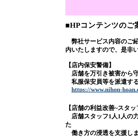
■HPコンテンツのご
弊社サービス内容のご紹
内いたしますので、是非
【店内保安警備】
店舗を万引き被害から守
私服保安員等を派遣する
https://www.nihon-hoan.c
【店舗の利益改善~スタッ
店舗スタッフ1人1人の
た
働き方の浸透を支援し