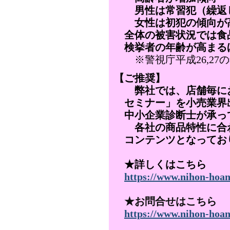
男性は常習犯（繰返し
女性は初犯の傾向が
全体の被害状況では食品
検挙者の年齢が高まる
※警視庁平成26,27
【ご推奨】
弊社では、店舗毎にお
セミナー」を小売業界
中小企業診断士が承っ
各社の商品特性に合わ
コンテンツとなってお
★詳しくはこちら
https://www.nihon-hoan.
★お問合せはこちら
https://www.nihon-hoan.