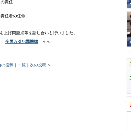
の責任
任者の任命
を上げ問題点等を話し合いも行いました。
＞
全国万引犯罪機構
＜＜
前の投稿
｜
一覧
｜
次の投稿
＞