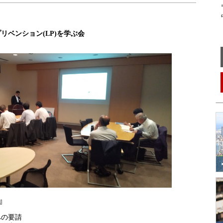
〒
中
リベンション(LP)を学ぶ会
』
の要請