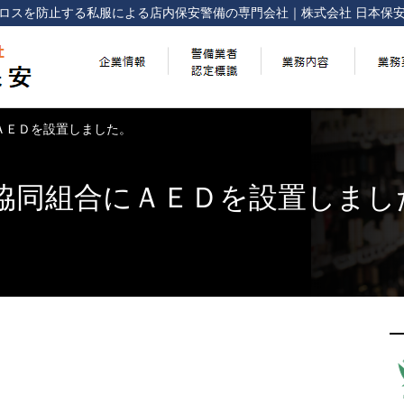
ロスを防止する
私服による店内保安警備の専門会社
｜
株式会社 日本保
ＡＥＤを設置しました。
業協同組合にＡＥＤを設置しまし