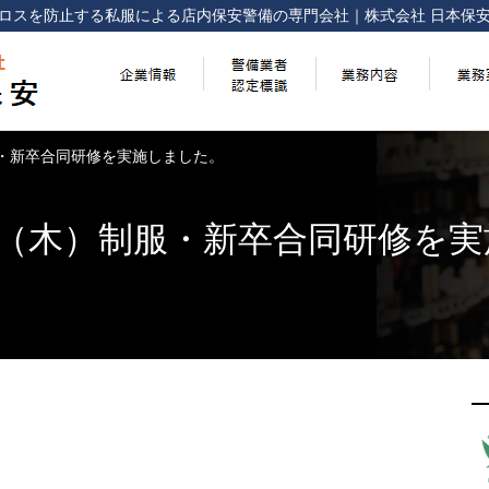
ロスを防止する
私服による店内保安警備の専門会社
｜
株式会社 日本保
服・新卒合同研修を実施しました。
3日（木）制服・新卒合同研修を