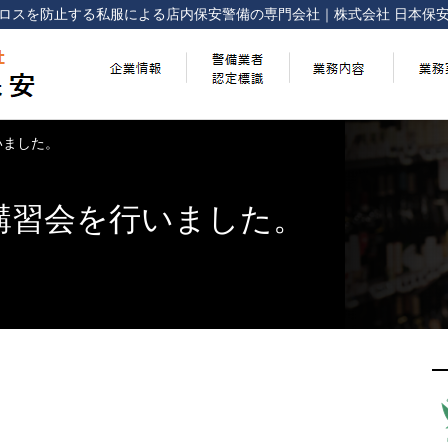
ロスを防止する
私服による店内保安警備の専門会社
｜
株式会社 日本保
いました。
講習会を行いました。