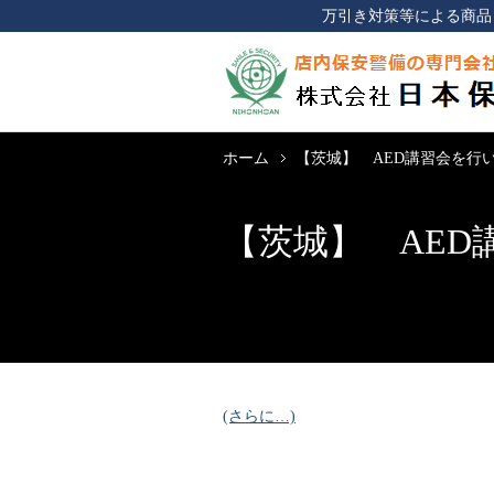
万引き対策等による商品
ホーム
【茨城】 AED講習会を行
【茨城】 AED
(さらに…)