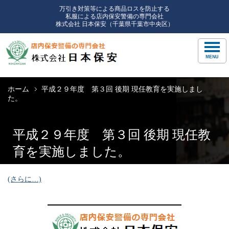
万引き対策等による商品ロスを防止する
私服による店内保安警備の専門会社
株式会社 日本保安（千葉県千葉市中央区）
ホーム
平成２９年度 第３回 後期 現任教育を実施しまし
た。
平成２９年度 第３回 後期 現任教
育を実施しました。
(さらに…)