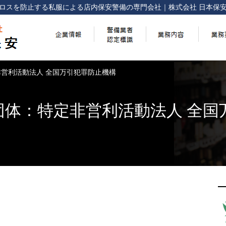
ロスを防止する
私服による店内保安警備の専門会社
｜
株式会社 日本保
営利活動法人 全国万引犯罪防止機構
団体：特定非営利活動法人 全国