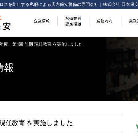
ロスを防止する
私服による店内保安警備の専門会社
｜
株式会社 日本保
20年度 第4回 前期 現任教育 を実施しました
情報
期 現任教育 を実施しました