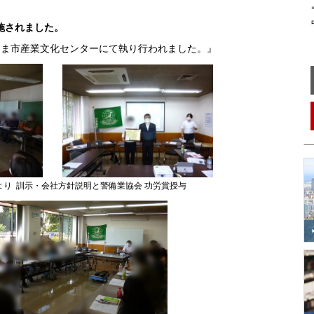
〒
中
実施されました。
さいたま市産業文化センターにて執り行われました。』
より 訓示・会社方針説明と警備業協会 功労賞授与