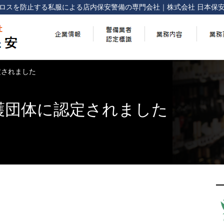
ロスを防止する
私服による店内保安警備の専門会社
｜
株式会社 日本保
定されました
護団体に認定されました