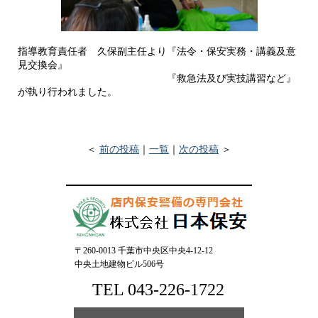
指導教育責任者 久保副主任より『法令・保安実務・講義及意
見交換会』
『救急法及び実技講習など』
が執り行われました。
＜
前の投稿
｜
一覧
｜
次の投稿
＞
〒260-0013 千葉市中央区中央4-12-12
中央土地建物ビル506号
TEL 043-226-1722