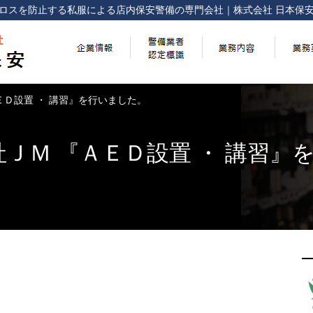
ロスを防止する
私服による店内保安警備の専門会社
｜
株式会社 日本保
ＥＤ設置 ・ 講習』を行いました。
ＪＭ 『ＡＥＤ設置 ・ 講習』