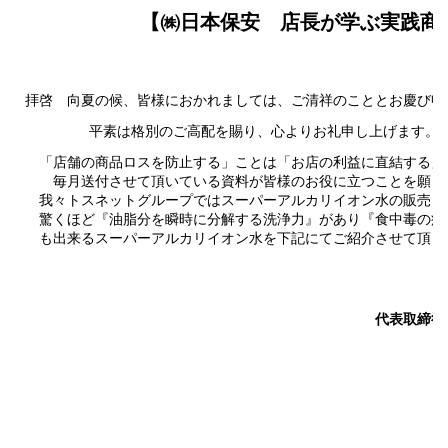
【㈱日本保安 店長が学ぶ実践商
拝啓 向夏の候、皆様におかれましては、ご清祥のこととお慶び申
平素は格別のご高配を賜り、心よりお礼申し上げます。
「店舗の商品ロスを防止する」ことは「お店の利益に直結する」
毎月送付させて頂いている資料が皆様のお役に立つことを願っ
我々トスネットグループではスーパーアルカリイオン水の販売も
驚くほど『油脂分を瞬時に分解する洗浄力』があり『食中毒の
も出来るスーパーアルカリイオン水を下記にてご紹介
敬
代表取締役社長 青