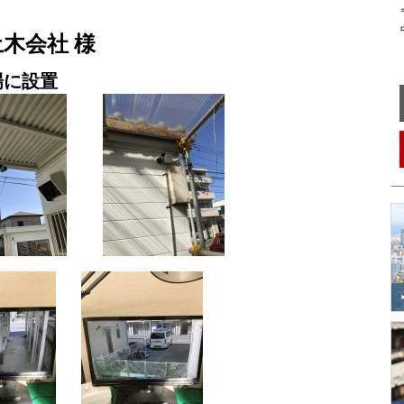
〒
中
木会社 様
場に設置