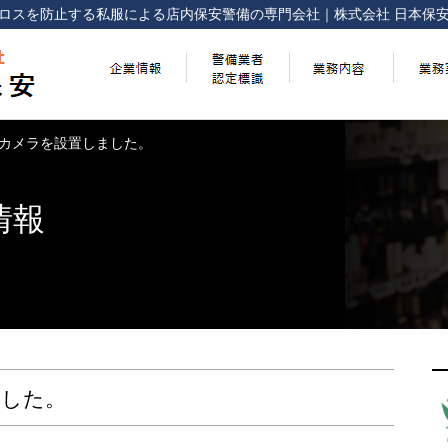
ロスを防止する
私服による店内保安警備の専門会社
｜
株式会社 日本保
カメラを設置しました。
情報
ました。