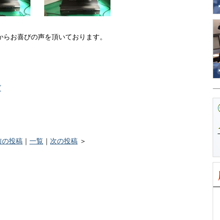
、
からお喜びの声を頂いております。
グ
前の投稿
｜
一覧
｜
次の投稿
＞