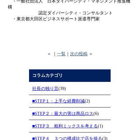
・一般社団法人 日本ダイバーシティ・マネジメント推進機
構
認定ダイバーシティ・コンサルタント
・東京都大田区ビジネスサポート派遣専門家
＜ ｜
一覧
｜
次の投稿
＞
コラムカテゴリ
社長の独り言
(39)
■STEP１：上手な経費削減
(2)
■STEP２：最大の害は商品ロス
(6)
■STEP３ 粗利ミックスを考える
(1)
■STEP４ ３つの構成比で店を操る
(3)