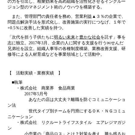
の力を引出し、相乗効果を高め組織を活性化させるインクルー
ジョン型のマネジメント術のノウハウを構築する。
また、管理部門の責任者を務め、営業利益▲３％の企業で、
問題点解決手法を形式化し、改善施策の実行につなげ、１年で
+0.5％に改善した実績を持つ。
「次代を担う子供たちに
明るい未来
と
豊かな社会
を託す」事を
志に独立。2017年3月、企業の人に関する支援を行う㈱せんだ
兄弟社を設立。組織人事等の各種制度構築、業務改善支援、研
修等による人材育成などを事業領域として活動中。
【 活動実績・業務実績 】
■執筆
・株式会社 商業界 食品商業
2017年5月号
あなたの店は大丈夫？離職を防ぐコミュニケーショ
ン法
世代タイプ別チームを円滑にするＯＫ・ＮＧコミュ
ニケーション
・株式会社 リクルートライフスタイル エアレジマガジ
ン
小売業の「商品ロス」とは？対策を考え、勝ち残るお