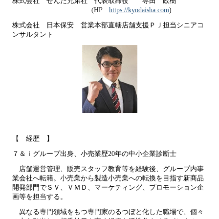
株式会社 せんだ兄弟社 代表取締役 専田 政樹
(HP
https://kyodaisha.com
)
株式会社 日本保安 営業本部直轄店舗支援ＰＪ担当シニアコ
ンサルタント
【 経歴 】
７＆ｉグループ出身、小売業歴20年の中小企業診断士
店舗運営管理、販売スタッフ教育等を経験後、グループ内事
業会社へ転籍。小売業から製造小売業への転換を目指す新商品
開発部門でＳＶ、ＶＭＤ、マーケティング、プロモーション企
画等を担当する。
異なる専門領域をもつ専門家のるつぼと化した職場で、個々