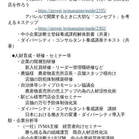
店を作ろう
→
https://airregi.jp/magazine/guide/2335/
アパレルで開業するときに大切な「コンセプト」を考
える４ステップ
→
https://airregi.jp/magazine/guide/2302/
・中小企業診断士登録養成課程解体新書（共著）
・ダイバーシティ・コンサルタント養成講座テキスト（共
著）
■人財育成・研修・セミナー等
・企業の階層別研修
新入社員研修・リーダー管理職研修など
・農協様 農産物直売所店長・店舗スタッフ様向け
店舗の防犯体制構築研修
・自治体等シティプロモーション協議会
農産物直売所の売上アップの為の人材活性化術
・駅ビル様専門店会主催セミナー
店舗の万引予防体制強化策
・ダイバーシティ・コンサルタント養成講座 講師
日本における働き方の変遷・ダイバーシティ導入手
順・企業分析等
・（一社）IVMA主催 経営者向けセミナー
勝ち残る為の組織運営 既存人材活性化法
・中小企業診断士1次試験 中小企業経営政策講師