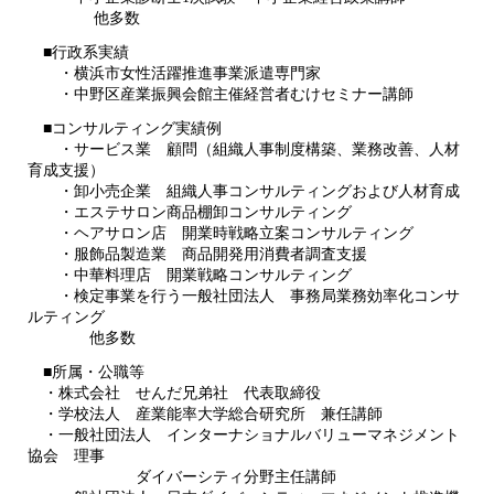
他多数
■行政系実績
・横浜市女性活躍推進事業派遣専門家
・中野区産業振興会館主催経営者むけセミナー講師
■コンサルティング実績例
・サービス業 顧問（組織人事制度構築、業務改善、人材
育成支援）
・卸小売企業 組織人事コンサルティングおよび人材育成
・エステサロン商品棚卸コンサルティング
・ヘアサロン店 開業時戦略立案コンサルティング
・服飾品製造業 商品開発用消費者調査支援
・中華料理店 開業戦略コンサルティング
・検定事業を行う一般社団法人 事務局業務効率化コンサ
ルティング
他多数
■所属・公職等
・株式会社 せんだ兄弟社 代表取締役
・学校法人 産業能率大学総合研究所 兼任講師
・一般社団法人 インターナショナルバリューマネジメント
協会 理事
ダイバーシティ分野主任講師