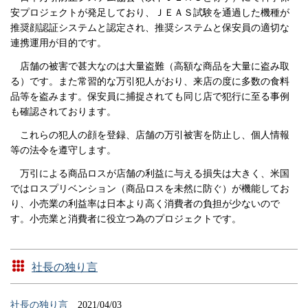
安プロジェクトが発足しており、ＪＥＡＳ試験を通過した機種が
推奨顔認証システムと認定され、推奨システムと保安員の適切な
連携運用が目的です。
店舗の被害で甚大なのは大量盗難（高額な商品を大量に盗み取
る）です。また常習的な万引犯人がおり、来店の度に多数の食料
品等を盗みます。保安員に捕捉されても同じ店で犯行に至る事例
も確認されております。
これらの犯人の顔を登録、店舗の万引被害を防止し、個人情報
等の法令を遵守します。
万引による商品ロスが店舗の利益に与える損失は大きく、米国
ではロスプリベンション（商品ロスを未然に防ぐ）が機能してお
り、小売業の利益率は日本より高く消費者の負担が少ないので
す。小売業と消費者に役立つ為のプロジェクトです。
社長の独り言
社長の独り言
2021/04/03