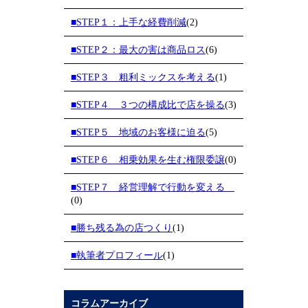
■STEP１：上手な経費削減
(2)
■STEP２：最大の害は商品ロス
(6)
■STEP３ 粗利ミックスを考える
(1)
■STEP４ ３つの構成比で店を操る
(3)
■STEP５ 地域のお客様に迫る
(5)
■STEP６ 相乗効果を生む権限委譲
(0)
■STEP７ 経営理解で行動を変える
(0)
■勝ち残る為の店つくり
(1)
■執筆者プロフィール
(1)
コラムアーカイブ