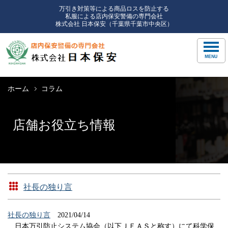
万引き対策等による商品ロスを防止する
私服による店内保安警備の専門会社
株式会社 日本保安（千葉県千葉市中央区）
ホーム
コラム
店舗お役立ち情報
社長の独り言
社長の独り言
2021/04/14
日本万引防止システム協会（以下ＪＥＡＳと称す）にて科学保