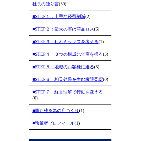
社長の独り言
(39)
■STEP１：上手な経費削減
(2)
■STEP２：最大の害は商品ロス
(6)
■STEP３ 粗利ミックスを考える
(1)
■STEP４ ３つの構成比で店を操る
(3)
■STEP５ 地域のお客様に迫る
(5)
■STEP６ 相乗効果を生む権限委譲
(0)
■STEP７ 経営理解で行動を変える
(0)
■勝ち残る為の店つくり
(1)
■執筆者プロフィール
(1)