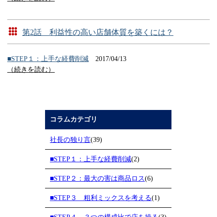
第2話 利益性の高い店舗体質を築くには？
■STEP１：上手な経費削減
2017/04/13
（続きを読む）
コラムカテゴリ
社長の独り言
(39)
■STEP１：上手な経費削減
(2)
■STEP２：最大の害は商品ロス
(6)
■STEP３ 粗利ミックスを考える
(1)