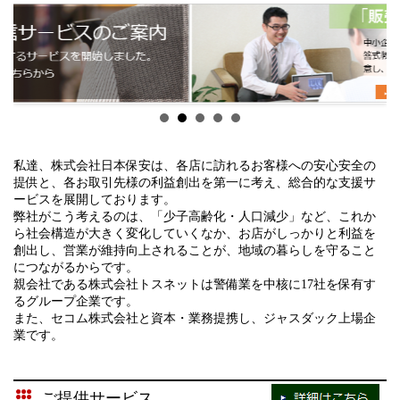
2025年度 第5回 前期 現任教育 を実施しました。
スリリースと同協会通常総会の大プレゼン大会にて発表しま
す。
（続きを読む）
ＡＩによる映像解析技術により、万引類似行為を検知し、私服
警備経験者のスタッフが検知映像を目視し、犯行を現認・特定
2025/07/15
し、対象者の顔を顔識別機能付きカメラに登録します。
2025年度 第4回 前期 現任教育 を実施しました。
登録者の再犯状況を確認し、捕捉対象者を選定、保安員が現行
（続きを読む）
犯逮捕・安全確保します。
私達、株式会社日本保安は、各店に訪れるお客様への安心安全の
最大25台の防犯カメラ映像を１台のＡＩサーバーが動作検知
2025/06/16
提供と、各お取引先様の利益創出を第一に考え、総合的な支援サ
し、万引実行者は顔認証へ登録され再犯も確認されます。本シ
ービスを展開しております。
2025年度 第3回 前期 現任教育 を実施しました。
ステム設置店舗では見つかる・捕まることから万引はできませ
弊社がこう考えるのは、「少子高齢化・人口減少」など、これか
ん。
ら社会構造が大きく変化していくなか、お店がしっかりと利益を
（続きを読む）
創出し、営業が維持向上されることが、地域の暮らしを守ること
事後対応：現行犯逮捕から事前対応：万引ができない店舗・
につながるからです。
『
ＡＩ保安警備』
実施店舗へ売上と利益創出へ向けた新たな取
親会社である株式会社トスネットは警備業を中核に17社を保有す
2025/05/20
るグループ企業です。
組みをご提案し、全国の保安警備企業と更に協力体制を強化し
2025年度 第2回 前期 現任教育 を実施しました。
また、セコム株式会社と資本・業務提携し、ジャスダック上場企
ます。
業です。
（続きを読む）
社長の独り言
2026/05/30
社長の独り言
2025/04/18
ご提供サービス