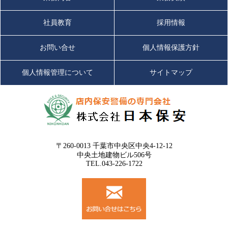
非、受講し、推奨顔認識システムを活用した科学保安の知識を
知って（蓄えて）下さい。
社員教育
採用情報
2023/06/15
※ロス対策士・科学保安検定は弊社紹介の割引特典がありま
2023年度 第3回 前期 現任教育 を実施しました。
す。
気軽にお問合せ
下さい。
お問い合せ
個人情報保護方針
（続きを読む）
変化する社会情勢（最低賃金上昇、有給休暇取得義務、社会保
険加入枠拡大や仕入価格や光熱費、諸経費などの値上）への対
個人情報管理について
サイトマップ
応が急務になっている昨今、利益を減らす、万引被害を防止す
2023/05/16
るためには、予防対策から原因の排除が重要な時代になってお
2023年度 第2回 前期 現任教育 を実施しました。
ります。
（続きを読む）
我が社は専門家の皆様にお力添え・ご指導を賜りながら新しい
保安警備サービスをご提供させていただき、効果・効率的な
2023/04/14
「万引常習犯」「転売・大量盗難窃盗犯人」の被害防止をご提
〒260-0013 千葉市中央区中央4-12-12
中央土地建物ビル506号
案いたします。
2023年度 第1回 前期 現任教育 を実施しました。
TEL.043-226-1722
今後とも変わらぬご指導ご鞭撻のほど何卒宜しくお願い申し上
（続きを読む）
げます。
2023/03/30
社長の独り言
2024/04/18
2022年度 第6回 後期 現任教育 を実施しました。
社長の独り言