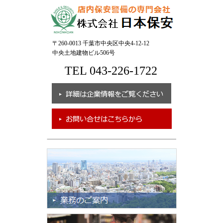
2024/11/14
題の多い会社ですが次世代への継承を考え取り組んでまいりま
2024年度 第2回 後期 現任教育 を実施しました。
す。
（続きを読む）
2026/03/01
〒260-0013 千葉市中央区中央4-12-12
【現状報告】なりすましメール
中央土地建物ビル506号
2024/10/15
現在、なりすましメールへの緊急対策を行いました。
TEL 043-226-1722
2024年度 第1回 後期 現任教育 を実施しました。
つきましては、心当たりのない
メール
等を受信した場合、アク
（続きを読む）
セスはせずに、削除いただきますようお願い
いたし
ます。
万が一、本文に記載のURLをクリックしてしまった場合、情報
2024/08/15
などの入力を求められても、絶対に入力しないようお願いいた
します。
2024年度 第5回 前期 現任教育 を実施しました。
（続きを読む）
弊社におきましては、不正アクセスの防止など情報セキュリテ
ィには十分注意しておりますが、引き続き対策を強化して参り
ます。
2024/07/18
ご理解とご協力をいただきますよう、よろしくお願い申し上げ
2024年度 第4回 前期 現任教育 を実施しました。
ます。
（続きを読む）
2026/03/01