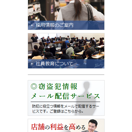
2024/06/18
【緊急】なりすましメールに関する報告
２０２６年・令和８年2月２８日
2024年度 第3回 前期 現任教育 を実施しました。
（続きを読む）
現在、小社メールアドレスを無断使用され
国税局の名を語る「納税督促」メールが
2024/05/17
送付されております。
2024年度 第2回 前期 現任教育 を実施しました。
小社とは一切関係がありません。
（続きを読む）
皆様が被害に遭わない事を切に願います。
2024/04/16
何卒宜しくお願い申し上げます。
2024年度 第1回 前期 現任教育 を実施しました。
現在、対応と原因要因などの調査中です。
（続きを読む）
詳細がわかり次第、追って報告いたします。
まずは状況のご報告まで。
2024/03/14
社長の独り言
2024/09/20
2023年度 第3回 後期 現任教育 を実施しました。
社長の独り言
（続きを読む）
令和６年９月吉日