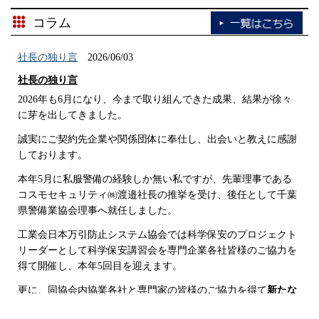
（続きを読む）
コラム
2026/01/15
社長の独り言
2026/06/03
2025年度 第3回 後期 現任教育 を実施しました。
社長の独り言
（続きを読む）
2026年も6月になり、今まで取り組んできた成果、結果が徐々
に芽を出してきました。
2025/11/14
誠実にご契約先企業や関係団体に奉仕し、出会いと教えに感謝
しております。
2025年度 第2回 後期 現任教育 を実施しました。
（続きを読む）
本年5月に私服警備の経験しか無い私ですが、先輩理事である
コスモセキュリティ㈱渡邉社長の推挙を受け、後任として千葉
県警備業協会理事へ就任しました。
2025/10/15
工業会日本万引防止システム協会では科学保安のプロジェクト
2025年度 第1回 後期 現任教育 を実施しました。
リーダーとして科学保安講習会を専門企業各社皆様のご協力を
（続きを読む）
得て開催し、本年5回目を迎えます。
更に、同協会内協業各社と専門家の皆様のご協力を得て
新たな
2025/08/14
私服警備「科学保安」「ＡＩ保安警備」
に取組み、この度プレ