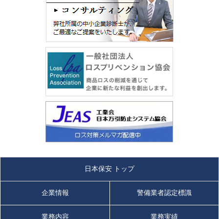
皆様のお力添えをいただき、我が社は私服警備専門企業として
2024/02/15
10月より、第21期を迎えます。
2023年度 第2回 後期 現任教育 を実施しました。
現在、関東（神奈川・東京・千葉・埼玉・茨城・栃木・群馬・
（続きを読む）
山梨）の約75社・430店舗（関西店舗を除く）を対象に
私服警
備にて万引被害を防止
する事を専門に取り組んでおります。
2023/10/17
ご契約先店舗は「セルフサービス（ご来店のお客様が店内で欲
しい商品を選び、レジにて精算する）方式」を採用しており、
2023年度 第1回 後期 現任教育 を実施しました。
商品ロスの発生原因である『万引・窃盗』が発生
しています。
（続きを読む）
また。インターネット普及に伴い転売事件も多く発生し店舗の
被害額に拍車をかけています。
2023/08/15
企業の財産である人財を教育する☆特定非営利活動法人全国万
2023年度 第5回 前期 現任教育 を実施しました。
引犯罪防止機構（通称万防）☆
（続きを読む）
ロス対策士検定試験制度
をご活用頂き、店舗のロス対策の知識
日本保安 トップ
を蓄えて頂きたいと思います。
2023/07/19
店舗に来店する万引常習犯を確実に対処する、転売目的の窃盗
企業情報
警備業者認定標識
犯人の来店を察知・牽制し被害を軽減する為に☆工業会 日本万
2023年度 第4回 前期 現任教育 を実施しました。
引防止システム協会（通称JEAS）☆
科学保安検定講習会
を是
（続きを読む）
業務内容
業務実績