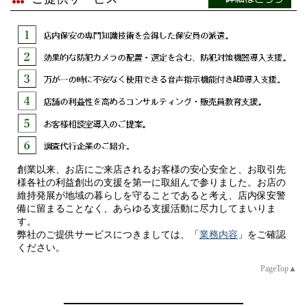
第22期を迎えた我が社を振り返ると、2005年4月にトスネット
2025年度 第1回 前期 現任教育 を実施しました。
の出資を受け、同年5月に法人登記、6月に警備業の認定書交
（続きを読む）
付、7月より私服警備の配置を開始しました。
創業期の資本金は弐千万円、急激な成長に伴い、追加出資を受
2025/03/18
け、現状の四千万円の資本金となっており、創業期から無借金
経営を継続させて頂いております。
2024年度 第5回 後期 現任教育 を実施しました。
（続きを読む）
私は営業部長、統括本部長、取締役、常務取締役、専務取締
役、そして現在の代表取締役に就任し、精進する中で新型コロ
ナウイルスの影響を受けました。
2025/02/18
緊急事態宣言、不要不急の外出禁止と人が集まり、換気の悪い
創業以来、お店にご来店されるお客様の安心安全と、お取引先
2024年度 第4回 後期 現任教育 を実施しました。
店舗は敬遠され、売上の下降が止まらず、私も帯状疱疹、蕁麻
様各社の利益創出の支援を第一に取組んで参りました。お店の
（続きを読む）
疹、突発性難聴、高血圧などストレス性の疾患にかかりまし
維持発展が地域の暮らしを守ることであると考え、店内保安警
備に留まることなく、あらゆる支援活動に尽力してまいりま
た。
す。
2025/01/16
運が良い事にオリンピック・パラリンピックなどの大型国際イ
弊社のご提供サービスにつきましては、「
業務内容
」をご確認
ください。
ベントに恵まれ、更に以前取締役を務めた私服警備専門企業を
2024年度 第3回 後期 現任教育 を実施しました。
引き継ぐ事ができ、上昇傾向に戻る事ができました。
PageTop▲
（続きを読む）
ご契約先、ご担当者様、仕入先、親会社やグループ各社、社
員、スタッフに支えられて今日を迎えております。まだまだ課