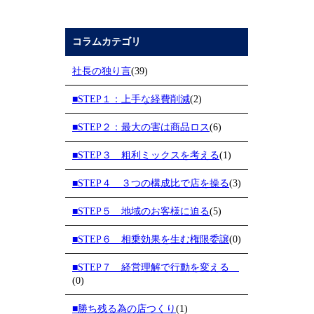
コラムカテゴリ
社長の独り言
(39)
■STEP１：上手な経費削減
(2)
■STEP２：最大の害は商品ロス
(6)
■STEP３ 粗利ミックスを考える
(1)
■STEP４ ３つの構成比で店を操る
(3)
■STEP５ 地域のお客様に迫る
(5)
■STEP６ 相乗効果を生む権限委譲
(0)
■STEP７ 経営理解で行動を変える
(0)
■勝ち残る為の店つくり
(1)