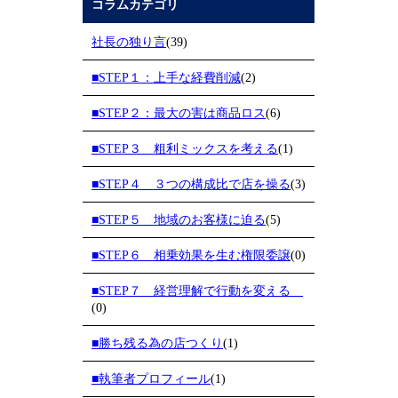
コラムカテゴリ
社長の独り言
(39)
■STEP１：上手な経費削減
(2)
■STEP２：最大の害は商品ロス
(6)
■STEP３ 粗利ミックスを考える
(1)
■STEP４ ３つの構成比で店を操る
(3)
■STEP５ 地域のお客様に迫る
(5)
■STEP６ 相乗効果を生む権限委譲
(0)
■STEP７ 経営理解で行動を変える
(0)
■勝ち残る為の店つくり
(1)
■執筆者プロフィール
(1)