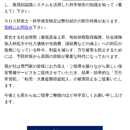
し、推奨顔認識システムを活用した科学保安の知識を知って（蓄
えて）下さい。
※ロス対策士・科学保安検定は弊社紹介の割引特典があります。
気軽にお問合せ
下さい。
変化する社会情勢（最低賃金上昇、有給休暇取得義務、社会保険
加入枠拡大や仕入価格や光熱費、諸経費などの値上）への対応が
急務になっている昨今、利益を減らす、万引被害を防止するため
には、予防対策から原因の排除が重要な時代になっております。
我が社は専門家の皆様にお力添え・ご指導を賜りながら新しい保
安警備サービスをご提供させていただき、効果・効率的な「万引
常習犯」「転売・大量盗難窃盗犯人」の被害防止をご提案いたし
ます。
今後とも変わらぬご指導ご鞭撻のほど何卒宜しくお願い申し上げ
ます。