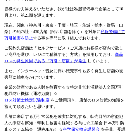
皆様のお力添えをいただき、我が社は私服警備専門企業として10
月より、第21期を迎えます。
現在、関東（神奈川・東京・千葉・埼玉・茨城・栃木・群馬・山
梨）の約75社・430店舗（関西店舗を除く）を対象に
私服警備にて
万引被害を防止
する事を専門に取り組んでおります。
ご契約先店舗は「セルフサービス（ご来店のお客様が店内で欲し
い商品を選び、レジにて精算する）方式」を採用しており、
商品
ロスの発生原因である『万引・窃盗』が発生
しています。
また。インターネット普及に伴い転売事件も多く発生し店舗の被
害額に拍車をかけています。
企業の財産である人財を教育する☆特定非営利活動法人全国万引
犯罪防止機構（通称万防）☆
ロス対策士検定試験制度
をご活用頂き、店舗のロス対策の知識を
蓄えて頂きたいと思います。
店舗に来店する万引常習犯を確実に対処する、転売目的の窃盗犯
人の来店を察知・牽制し被害を軽減する為に☆工業会 日本万引防
止システム協会（通称JEAS）☆
科学保安検定講習会
を是非、受講