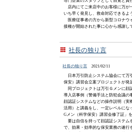
専門企業のスタッフとして自覚と責
店内にてご来店中のお客様に万が
いち早く発見し、救命対応できるよ
医療従事者の方から新型コロナウ
接種が開始された事に心から感謝し
社長の独り言
社長の独り言
2021/02/11
日本万引防止システム協会にて万
保安）講習会立案プロジェクトが発
同プロジェクトは万引Ｇメンに顔
導入店事例（警備手法と防犯会議の
顔認証システムなどの操作説明（実
活用）と講義をし、一定レベルにな
Gメン（科学保安）講習会修了証」
要は自信を持って顔認証システム
で、効果・効率的な保安業務の遂行