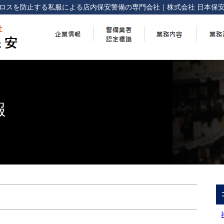
ロスを防止する
私服による店内保安警備の専門会社
｜
株式会社 日本保
報