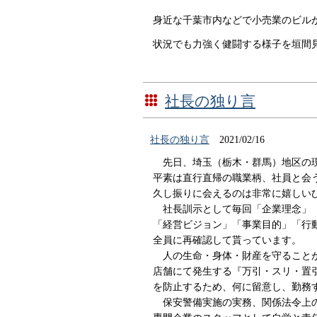
身近な千葉市内などで小売業のビル
状況でも力強く健闘する様子を垣間
社長の独り言
社長の独り言
2021/02/16
先日、埼玉（栃木・群馬）地区の
平素は直行直帰の職業柄、社員と会
久し振りに会えるのは非常に嬉しい
社長訓示として毎回「企業理念」
「経営ビジョン」「事業目的」「行
全員に再確認して貰っています。
人の生命・身体・財産を守ること
店舗にて発生する『万引・スリ・置
を防止するため、何に留意し、勤務
保安警備実施の実務、関係法令上