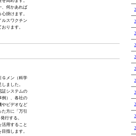
任を高めます。
一、何かあれば
う心掛けます。
イルスワクチン
ております。
引Ｇメン（科学
足しました。
認証システムの
事例）、各社の
機やビデオなど
った方に「万引
を発行する。
を活用すること
を目指します。