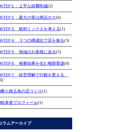
■STEP１：上手な経費削減
(2)
■STEP２：最大の害は商品ロス
(6)
■STEP３ 粗利ミックスを考える
(1)
■STEP４ ３つの構成比で店を操る
(3)
■STEP５ 地域のお客様に迫る
(5)
■STEP６ 相乗効果を生む権限委譲
(0)
■STEP７ 経営理解で行動を変える
0)
■勝ち残る為の店つくり
(1)
■執筆者プロフィール
(1)
コラムアーカイブ