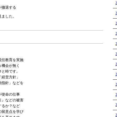
が撤退する
見ました。
現任教育を実施
う機会が無く
ひと時です。
「経営方針」
動指針」などを
が使命の仕事
引』などの被害
するか？など
の留意点を学び