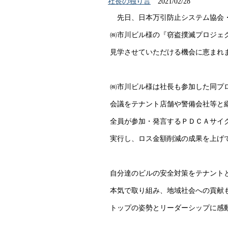
社長の独り言
2021/02/28
先日、日本万引防止システム協会
㈱市川ビル様の『窃盗撲滅プロジェ
見学させていただける機会に恵まれ
㈱市川ビル様は社長も参加した同プ
会議をテナント店舗や警備会社等と
全員が参加・発言するＰＤＣＡサ
実行し、ロス金額削減の成果を上
自分達のビルの安全対策をテナント
本気で取り組み、地域社会への貢献
トップの姿勢とリーダーシップに感