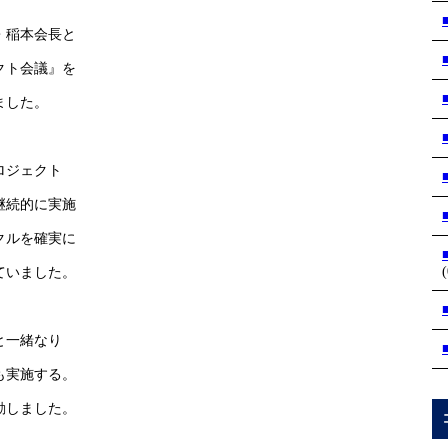
・稲本会長と
クト会議』を
ました。
ロジェクト
継続的に実施
イクルを確実に
(
げていました。
と一緒なり
も実施する。
動しました。