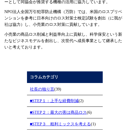
ーとして同協会が推奨する機種の活用に協力しています。
NPO法人全国万引犯罪防止機構（万防）では、米国のロスプリベ
ンションを参考に日本向けのロス対策士検定試験を創出（に我が
社は協力）し、小売業のロス対策に貢献しています。
小売業の商品ロス削減と利益率向上に貢献し、科学保安という新
たなビジネスモデルを創出し、次世代へ成長事業として継承した
いと考えております。
コラムカテゴリ
社長の独り言
(39)
■STEP１：上手な経費削減
(2)
■STEP２：最大の害は商品ロス
(6)
■STEP３ 粗利ミックスを考える
(1)