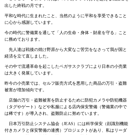
出した終戦の月です。
平和な時代に生まれたこと、当然のように平和を享受できること
に心から感謝しています。
今の時代に警備業を通して「人の生命・身体・財産を守る」こと
に務めております。
先人達は戦後の焼け野原から大変なご苦労をなさって我が国と
経済を立て直しました。
その中で流通革命を起こしたペガサスクラブにより日本の小売業
は大きく発展しています。
昨今の小売業では、セルフ販売方式を悪用した商品の万引・盗難
被害が増加傾向です。
店舗の万引・盗難被害を防止するために防犯カメラや防犯機器
（タグやゲート）などや私服による店内保安警備（警備業の中で
は稀です）が導入され、盗難防止に努めています。
日本万引防止システム協会（JEAS）には科学保安（顔識別機能
付きカメラと保安警備の連携）プロジェクトがあり、私はリーダ