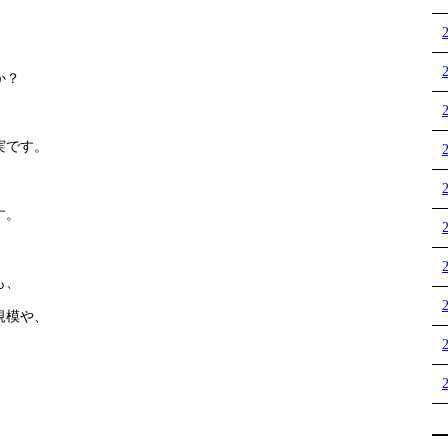
か？
実です。
す。
も、
規模や、
、