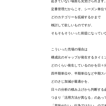
起きていない場面も見受けられます
定番管理だからこそ、シーズン単位
どのカテゴリーを拡縮するかまで
検討して欲しいものですが、
そもそもそういった前提になってい
こういった売場の場合は
構成比のギャップが発生するタイミ
どのくらい発生しているのかを日々
四半期単位や、半期単位など中期ス
どのさじ加減が最適かを、
日々の分析の積み上げから判断する
つまり「活用方法が異なる」のあっ
「意味がない」行為ではない…ので