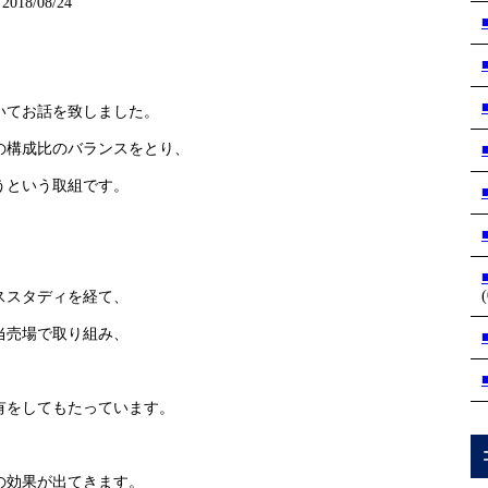
018/08/24
いてお話を致しました。
の構成比のバランスをとり、
うという取組です。
(
ススタディを経て、
当売場で取り組み、
、
有をしてもたっています。
の効果が出てきます。