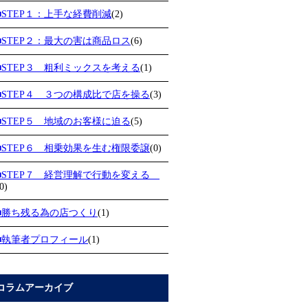
■STEP１：上手な経費削減
(2)
■STEP２：最大の害は商品ロス
(6)
■STEP３ 粗利ミックスを考える
(1)
■STEP４ ３つの構成比で店を操る
(3)
■STEP５ 地域のお客様に迫る
(5)
■STEP６ 相乗効果を生む権限委譲
(0)
■STEP７ 経営理解で行動を変える
0)
■勝ち残る為の店つくり
(1)
■執筆者プロフィール
(1)
コラムアーカイブ