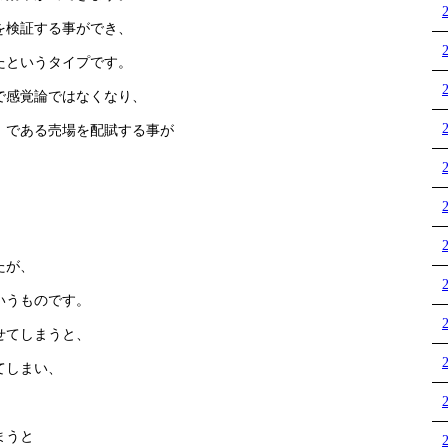
を検証する事ができ、
たというタイプです。
で感覚論ではなくなり、
）である売場を配賦する事が
たが、
いうものです。
せてしまうと、
てしまい、
まうと