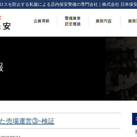
ロスを防止する
私服による店内保安警備の専門会社
｜
株式会社 日本保
報
った売場運営③~検証