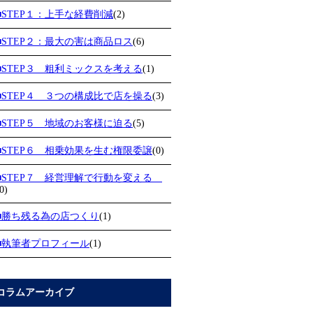
■STEP１：上手な経費削減
(2)
■STEP２：最大の害は商品ロス
(6)
■STEP３ 粗利ミックスを考える
(1)
■STEP４ ３つの構成比で店を操る
(3)
■STEP５ 地域のお客様に迫る
(5)
■STEP６ 相乗効果を生む権限委譲
(0)
■STEP７ 経営理解で行動を変える
0)
■勝ち残る為の店つくり
(1)
■執筆者プロフィール
(1)
コラムアーカイブ