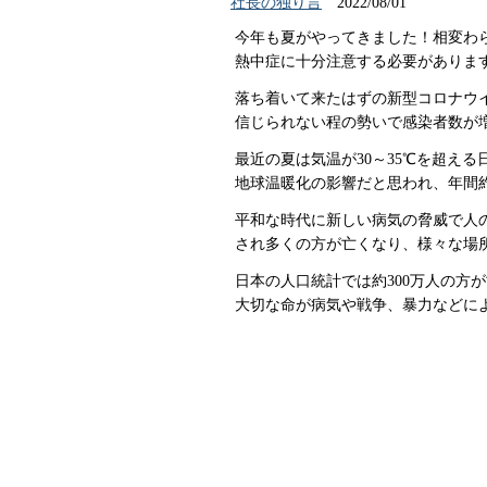
社長の独り言
2022/08/01
今年も夏がやってきました！相変わ
熱中症に十分注意する必要がありま
落ち着いて来たはずの新型コロナウ
信じられない程の勢いで感染者数が
最近の夏は気温が30～35℃を超え
地球温暖化の影響だと思われ、年間
平和な時代に新しい病気の脅威で人
され多くの方が亡くなり、様々な場
日本の人口統計では約300万人の方
大切な命が病気や戦争、暴力などに