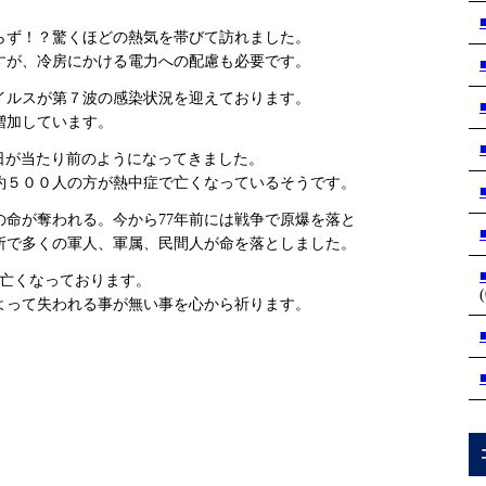
らず！？驚くほどの熱気を帯びて訪れました。
すが、冷房にかける電力への配慮も必要です。
イルスが第７波の感染状況を迎えております。
増加しています。
る日が当たり前のようになってきました。
約５００人の方が熱中症で亡くなっているそうです。
の命が奪われる。今から77年前には戦争で原爆を落と
所で多くの軍人、軍属、民間人が命を落としました。
が亡くなっております。
(
よって失われる事が無い事を心から祈ります。