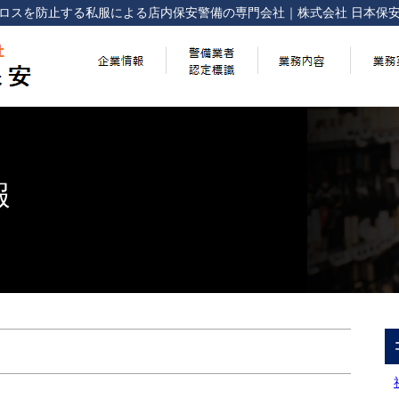
ロスを防止する
私服による店内保安警備の専門会社
｜
株式会社 日本保
報