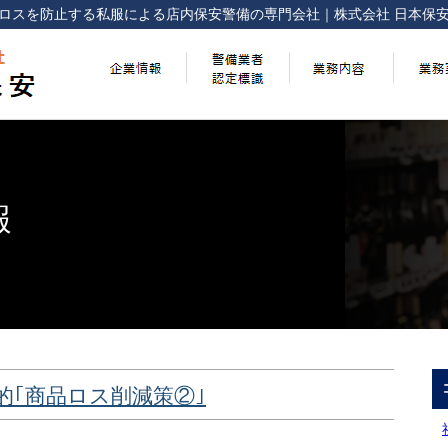
ロスを防止する
私服による店内保安警備の専門会社
｜
株式会社 日本保
報
的｢商品ロス削減策②｣