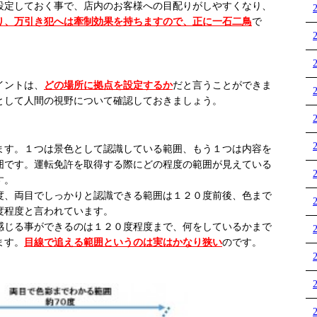
定しておく事で、店内のお客様への目配りがしやすくなり、
り、万引き犯へは牽制効果を持ちますので、正に一石二鳥
で
イントは、
どの場所に拠点を設定するか
だと言うことができま
として人間の視野について確認しておきましょう。
す。１つは景色として認識している範囲、もう１つは内容を
囲です。運転免許を取得する際にどの程度の範囲が見えている
す。
、両目でしっかりと認識できる範囲は１２０度前後、色まで
度程度と言われています。
じる事ができるのは１２０度程度まで、何をしているかまで
ます。
目線で追える範囲というのは実はかなり狭い
のです。