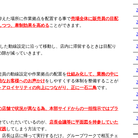
えた場所に作業拠点を配置する事で
売場全体に販売員の目配
しつつ、牽制効果を高める
ことができます。
した動線設定に沿って移動し、店内に滞留するときは目配り
の隙が減っていきます。
員の動線設定や作業拠点の配置を
仕組み化して、業務の中に
効なお客様へのお声かけ
をしやすくする体制を整備することが
トアロイヤリティの向上につながり、正に一石二鳥
です。
の店舗で状況が異なる為、
本部サイドからの一括指示ではプラ
せていただいているのが、
店長会議等に平面図を持参していた
実践
してしまう方法です。
店長は店に帰って実行するだけ。グループワークで相互チェ