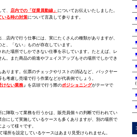
して
、
店内での「従業員動線」
についてお伝えいたしました。
ている時の対策
について言及して参ります。
…店内で行う仕事には、実にたくさんの種類がありますが、
のと、「ない」ものが存在しています。
れた場所でしかできない仕事を示しています。たとえば、レ
せん。また商品の前進やフェイスアップもその場所でしかでき
あります。伝票のチェックやリストの消込など、バックヤー
等も考慮し売場で行う作業などが代表例でしょう。
(
受けない業務
」
を店頭で行う際の
ポジショニング
がテーマで
に陣取って業務を行うかは、販売員個々の判断で行われてい
業台にして実施しているケースも多くありますが、別の場所で
によって様々です。
場所を設定しているケースはあまり見受けられません。