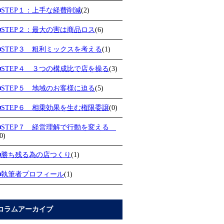
■STEP１：上手な経費削減
(2)
■STEP２：最大の害は商品ロス
(6)
■STEP３ 粗利ミックスを考える
(1)
■STEP４ ３つの構成比で店を操る
(3)
■STEP５ 地域のお客様に迫る
(5)
■STEP６ 相乗効果を生む権限委譲
(0)
■STEP７ 経営理解で行動を変える
0)
■勝ち残る為の店つくり
(1)
■執筆者プロフィール
(1)
コラムアーカイブ