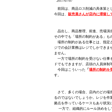
2017/07/07
前回は、商品ロス削減の具体策と
今回は、
販売員さんが店内に滞留し
品出し、商品整理、前進、売場演出
その中でも「場所の制約がある」も
場所の制約がある仕事とは、指定さ
ジでの会計業務はレジでしかできま
ません。
一方で場所の制約を受けない仕事も
ドでもできますが、店頭の人員体制
今回はこういった
「
場所の制約を
す。
さて、多くの場合、店内のどの場所
るのではないでしょうか。レジを作
拠点を作っているケースもあり状況
一方で、組織的にルール決めをして