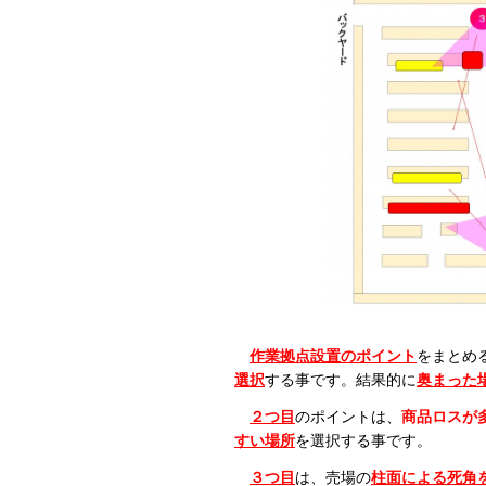
作業拠点設置の
ポイント
をまとめ
選択
する事です。結果的に
奥まった
２つ目
のポイントは、
商品ロスが
すい場所
を選択する事です。
３つ目
は、売場の
柱面による死角