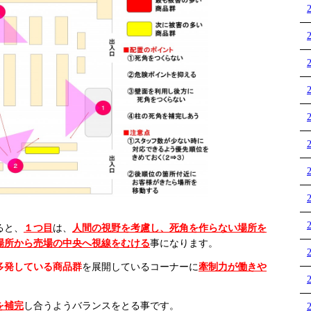
ると、
１つ目
は、
人間の視野を考慮し、死角を作らない場所を
場所から売場の中央へ視線をむける
事になります。
多発している商品群
を展開しているコーナーに
牽制力が働きや
を補完
し合うようバランスをとる事です。