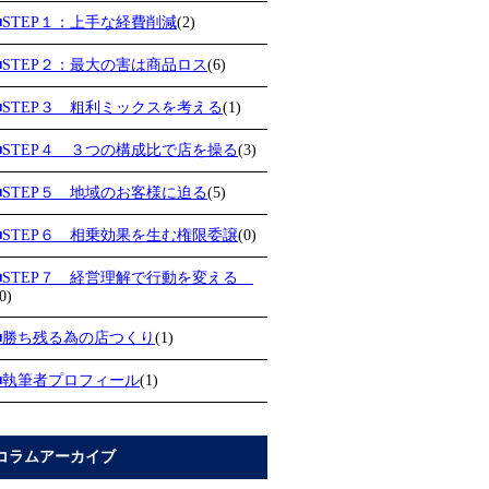
■STEP１：上手な経費削減
(2)
■STEP２：最大の害は商品ロス
(6)
■STEP３ 粗利ミックスを考える
(1)
■STEP４ ３つの構成比で店を操る
(3)
■STEP５ 地域のお客様に迫る
(5)
■STEP６ 相乗効果を生む権限委譲
(0)
■STEP７ 経営理解で行動を変える
0)
■勝ち残る為の店つくり
(1)
■執筆者プロフィール
(1)
コラムアーカイブ