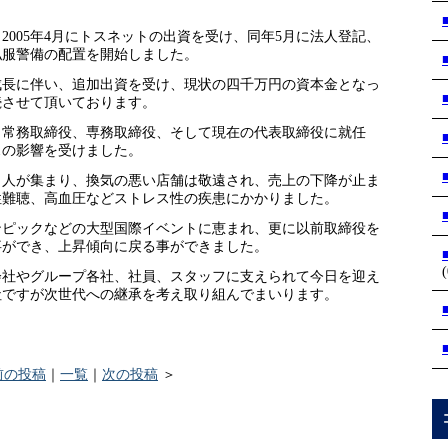
2005年4月にトスネットの出資を受け、同年5月に法人登記、
私服警備の配置を開始しました。
成長に伴い、追加出資を受け、現状の四千万円の資本金となっ
続させて頂いております。
、常務取締役、専務取締役、そして現在の代表取締役に就任
スの影響を受けました。
と人が集まり、換気の悪い店舗は敬遠され、売上の下降が止ま
性難聴、高血圧などストレス性の疾患にかかりました。
ンピックなどの大型国際イベントに恵まれ、更に以前取締役を
事ができ、上昇傾向に戻る事ができました。
(
会社やグループ各社、社員、スタッフに支えられて今日を迎え
社ですが次世代への継承を考え取り組んでまいります。
前の投稿
｜
一覧
｜
次の投稿
＞