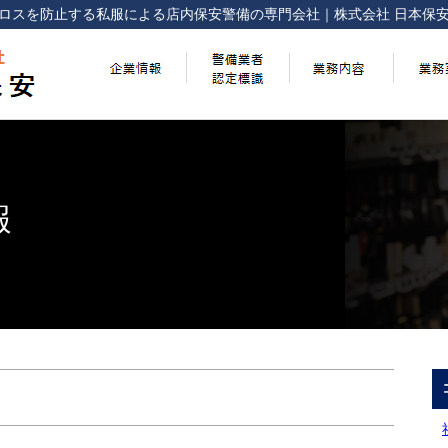
ロスを防止する
私服による店内保安警備の専門会社
｜
株式会社 日本保
報