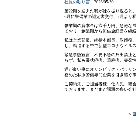
社長の独り言
2026/05/30
第22期を迎えた我が社を振り返ると、
6月に警備業の認定書交付、7月より
創業期の資本金は弐千万円、急激な
ており、創業期から無借金経営を継
私は営業部長、統括本部長、取締役
し、精進する中で新型コロナウイル
緊急事態宣言、不要不急の外出禁止
らず、私も帯状疱疹、蕁麻疹、突発
運が良い事にオリンピック・パラリ
務めた私服警備専門企業を引き継ぐ
ご契約先、ご担当者様、仕入先、親
ております。まだまだ課題の多い会
＜