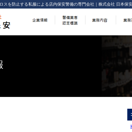
ロスを防止する
私服による店内保安警備の専門会社
｜
株式会社 日本保
報