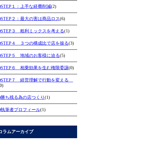
■STEP１：上手な経費削減
(2)
■STEP２：最大の害は商品ロス
(6)
■STEP３ 粗利ミックスを考える
(1)
■STEP４ ３つの構成比で店を操る
(3)
■STEP５ 地域のお客様に迫る
(5)
■STEP６ 相乗効果を生む権限委譲
(0)
■STEP７ 経営理解で行動を変える
0)
■勝ち残る為の店つくり
(1)
■執筆者プロフィール
(1)
コラムアーカイブ