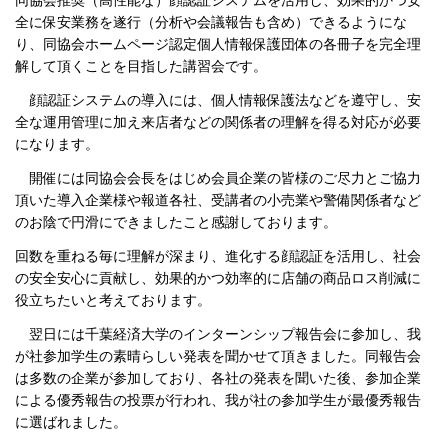
同協会推奨（高性能な）顔認証システムを活用し、効果的かつ安
全に保安業務を遂行（分析や会議報告も含め）できるようにな
り、同協会ホームページ認定個人情報保護団体の各冊子を完全理
解して頂くことを目指した講習会です。
顔認証システムの導入には、個人情報保護法などを遵守し、安
全な運用管理に加え来店者などの関係者の理解を得る対応が必要
になります。
開催には同協会会長をはじめ会員企業の皆様のご尽力とご協力
頂いた導入企業様や報道各社、受講者の小売業や警備関係者など
のお陰で円滑にできましたこと感謝しております。
回数を重ねる毎に理解が深まり、進化する顔認証を活用し、社会
の安全安心に貢献し、効果的かつ効率的に店舗の商品ロス削減に
役立ちたいと考えております。
翌日には千葉経済大学のインターンシップ報告会に参加し、我
が社参加学生の素晴らしい発表を聞かせて頂きました。同報告会
は多数の企業が参加しており、各社の発表を聞いた後、参加企業
による優秀報告の投票が行われ、我が社の参加学生が最優秀報告
に選ばれました。