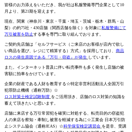
皆様のお力添えをいただき、我が社は私服警備専門企業として10
月より、第21期を迎えます。
現在、関東（神奈川・東京・千葉・埼玉・茨城・栃木・群馬・山
梨）の約75社・430店舗（関西店舗を除く）を対象に
私服警備にて
万引被害を防止
する事を専門に取り組んでおります。
ご契約先店舗は「セルフサービス（ご来店のお客様が店内で欲し
い商品を選び、レジにて精算する）方式」を採用しており、
商品
ロスの発生原因である『万引・窃盗』が発生
しています。
また。インターネット普及に伴い転売事件も多く発生し店舗の被
害額に拍車をかけています。
企業の財産である人財を教育する☆特定非営利活動法人全国万引
犯罪防止機構（通称万防）☆
ロス対策士検定試験制度
をご活用頂き、店舗のロス対策の知識を
蓄えて頂きたいと思います。
店舗に来店する万引常習犯を確実に対処する、転売目的の窃盗犯
人の来店を察知・牽制し被害を軽減する為に☆工業会 日本万引防
止システム協会（通称JEAS）☆
科学保安検定講習会
を是非、受講