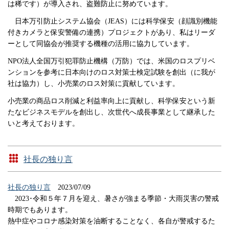
は稀です）が導入され、盗難防止に努めています。
日本万引防止システム協会（JEAS）には科学保安（顔識別機能
付きカメラと保安警備の連携）プロジェクトがあり、私はリーダ
ーとして同協会が推奨する機種の活用に協力しています。
NPO法人全国万引犯罪防止機構（万防）では、米国のロスプリベ
ンションを参考に日本向けのロス対策士検定試験を創出（に我が
社は協力）し、小売業のロス対策に貢献しています。
小売業の商品ロス削減と利益率向上に貢献し、科学保安という新
たなビジネスモデルを創出し、次世代へ成長事業として継承した
いと考えております。
社長の独り言
社長の独り言
2023/07/09
2023･令和５年７月を迎え、暑さが強まる季節・大雨災害の警戒
時期でもあります。
熱中症やコロナ感染対策を油断することなく、各自が警戒するた