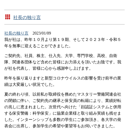
社長の独り言
社長の独り言
2023/01/09
我が社は、昨年１０月より第１９期、そして２０２３年・令和５
年を無事に迎えることができました。
ご契約先、社員、株主、仕入先、大学、専門学校、高校、自衛
隊、関連各団体など含めた皆様にお力添えを頂いたお陰です。我
が社を代表し、皆様に心から感謝申し上げます。
昨年を振り返りますと新型コロナウイルスの影響を受け前半の業
績は大変厳しい状況でした。
夏の終わり頃、以前私が取締役を務めたマスタリー警備関連会社
の閉鎖に伴い、ご契約先の継承と保安員の転籍により、業績好転
の兆しに恵まれました。次世代へ向けた「顔認証システムと併用
する保安警備：科学保安」に協業企業様と取り組み実績も残せま
した。インターンシップも多数の学生にご参加頂き、各大学の発
表会に出席し、参加学生の希望や要望等もお伺いできました。