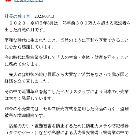
社長の独り言
2023/08/13
２０２３・令和５年8月は、78年前３００万人を超える戦没者を
出した終戦の月です。
平和な時代に生まれたこと、当然のように平和を享受できること
に心から感謝しています。
今の時代に警備業を通して「人の生命・身体・財産を守る」こと
に務めております。
先人達は戦後の焼け野原から大変なご苦労をなさって我が国と
経済を立て直しました。
その中で流通革命を起こしたペガサスクラブにより日本の小売業
は大きく発展しています。
昨今の小売業では、セルフ販売方式を悪用した商品の万引・盗難
被害が増加傾向です。
店舗の万引・盗難被害を防止するために防犯カメラや防犯機器
（タグやゲート）などや私服による店内保安警備（警備業の中で