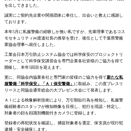
を出してきました。
誠実にご契約先企業や関係団体に奉仕し、出会いと教えに感謝し
ております。
本年5月に私服警備の経験しか無い私ですが、先輩理事であるコス
モセキュリティ㈱渡邉社長の推挙を受け、後任として千葉県警備
業協会理事へ就任しました。
工業会日本万引防止システム協会では科学保安のプロジェクトリ
ーダーとして科学保安講習会を専門企業各社皆様のご協力を得て
開催し、本年5回目を迎えます。
更に、同協会内協業各社と専門家の皆様のご協力を得て
新たな私
服警備「科学保安」「ＡＩ保安警備」
に取組み、この度プレスリ
リースと同協会通常総会の大プレゼン大会にて発表します。
ＡＩによる映像解析技術により、万引類似行為を検知し、私服警
備経験者のスタッフが検知映像を目視し、犯行を現認・特定し、
対象者の顔を顔識別機能付きカメラに登録します。
登録者の再犯状況を確認し、捕捉対象者を選定、保安員が現行犯
逮捕・安全確保します。