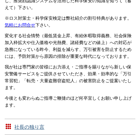
し、推奨顔認識システムを活用した科学保安の知識を知って（蓄
えて）下さい。
※ロス対策士・科学保安検定は弊社紹介の割引特典があります。
気軽にお問合せ
下さい。
変化する社会情勢（最低賃金上昇、有給休暇取得義務、社会保険
加入枠拡大や仕入価格や光熱費、諸経費などの値上）への対応が
急務になっている昨今、利益を減らす、万引被害を防止するため
には、予防対策から原因の排除が重要な時代になっております。
我が社は専門家の皆様にお力添え・ご指導を賜りながら新しい保
安警備サービスをご提供させていただき、効果・効率的な「万引
常習犯」「転売・大量盗難窃盗犯人」の被害防止をご提案いたし
ます。
今後とも変わらぬご指導ご鞭撻のほど何卒宜しくお願い申し上げ
ます。
社長の独り言