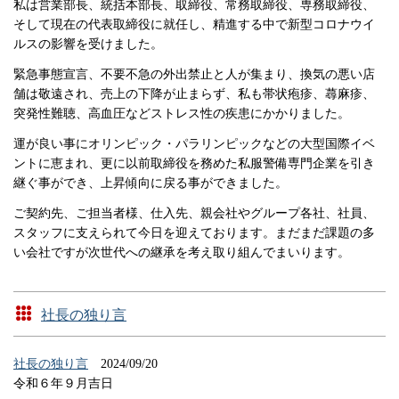
私は営業部長、統括本部長、取締役、常務取締役、専務取締役、
そして現在の代表取締役に就任し、精進する中で新型コロナウイ
ルスの影響を受けました。
緊急事態宣言、不要不急の外出禁止と人が集まり、換気の悪い店
舗は敬遠され、売上の下降が止まらず、私も帯状疱疹、蕁麻疹、
突発性難聴、高血圧などストレス性の疾患にかかりました。
運が良い事にオリンピック・パラリンピックなどの大型国際イベ
ントに恵まれ、更に以前取締役を務めた私服警備専門企業を引き
継ぐ事ができ、上昇傾向に戻る事ができました。
ご契約先、ご担当者様、仕入先、親会社やグループ各社、社員、
スタッフに支えられて今日を迎えております。まだまだ課題の多
い会社ですが次世代への継承を考え取り組んでまいります。
社長の独り言
社長の独り言
2024/09/20
令和６年９月吉日