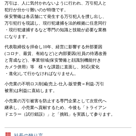
万引は、人に気付かれないように行われ、万引犯人と
犯行が分かり難いのが特徴です。
保安警備は各店舗にて発生する万引犯人を捜し出し、
万引犯行を現認し、現行犯逮捕を法的根拠に任意同行
・現行犯逮捕するなど専門の知識と技能が必要な業務
になります。
代表取締役を拝命し10年、経営に影響する外部要因
(コロナ、最賃、有給など)と内部要因(社員の待遇改善
と育成など)、事業領域(保安警備と顔識別機能付き
カメラ併用）等 様々な課題に直面し、対応(変化
・進化)して行かなければなりません。
小売業の不明ロス削減(売上-仕入-販管費＝利益-万引
被害)は利益に直結します。
小売業の万引被害を防止する専門企業として次世代へ
継承し、小売業へ貢献するため、今後も「トライアン
ドエラー（試行錯誤）」と「挑戦」を実践して参ります。
社長の独り言