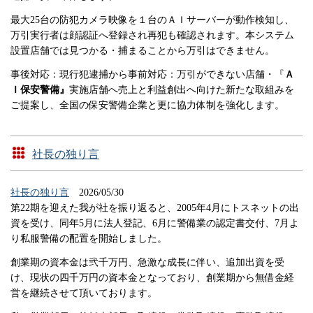
最大25台の防犯カメラ映像を１台のＡＩサーバーが動作検知し、
万引実行者は顔認証へ登録され再犯も確認されます。本システム
設置店舗では見つかる・捕まることから万引はできません。
事後対応：現行犯逮捕から事前対応：万引ができない店舗・『
Ａ
Ｉ保安警備』
実施店舗へ売上と利益創出へ向けた新たな取組みを
ご提案し、全国の保安警備企業と更に協力体制を強化します。
社長の独り言
社長の独り言
2026/05/30
第22期を迎えた我が社を振り返ると、2005年4月にトスネットの出
資を受け、同年5月に法人登記、6月に警備業の認定書交付、7月よ
り私服警備の配置を開始しました。
創業期の資本金は弐千万円、急激な成長に伴い、追加出資を受
け、現状の四千万円の資本金となっており、創業期から無借金経
営を継続させて頂いております。