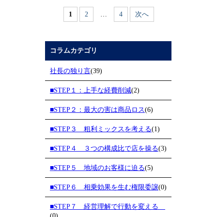
1
2
…
4
次へ
コラムカテゴリ
社長の独り言
(39)
■STEP１：上手な経費削減
(2)
■STEP２：最大の害は商品ロス
(6)
■STEP３ 粗利ミックスを考える
(1)
■STEP４ ３つの構成比で店を操る
(3)
■STEP５ 地域のお客様に迫る
(5)
■STEP６ 相乗効果を生む権限委譲
(0)
■STEP７ 経営理解で行動を変える
(0)