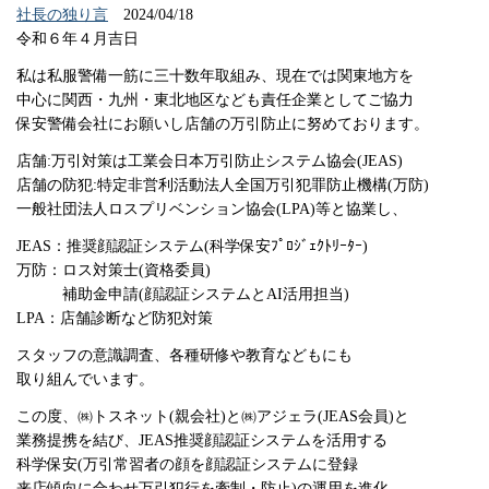
社長の独り言
2024/04/18
令和６年４月吉日
私は私服警備一筋に三十数年取組み、現在では関東地方を
中心に関西・九州・東北地区なども責任企業としてご協力
保安警備会社にお願いし店舗の万引防止に努めております。
店舗:万引対策は工業会日本万引防止システム協会(JEAS)
店舗の防犯:特定非営利活動法人全国万引犯罪防止機構(万防)
一般社団法人ロスプリベンション協会(LPA)等と協業し、
JEAS：推奨顔認証システム(科学保安ﾌﾟﾛｼﾞｪｸﾄﾘｰﾀｰ)
万防：ロス対策士(資格委員)
補助金申請(顔認証システムとAI活用担当)
LPA：店舗診断など防犯対策
スタッフの意識調査、各種研修や教育などもにも
取り組んでいます。
この度、㈱トスネット(親会社)と㈱アジェラ(JEAS会員)と
業務提携を結び、JEAS推奨顔認証システムを活用する
科学保安(万引常習者の顔を顔認証システムに登録
来店傾向に合わせ万引犯行を牽制・防止)の運用を進化