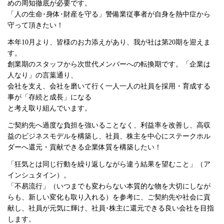
めの周知徹底が必要です。
「人の生命･身体･財産を守る」警備業従事者が自身を熱中症から
守って頂きたい！
本年10月より、皆様のお力添えがあり、我が社は第20期を迎えま
す。
創業期のスタッフから次世代メンバーへの転換期です。「企業は
人なり」の言葉通り、
会社を支え、会社を磨いて行く一人一人の社員を採用・育成する
事が「存続と成長」になる
と考え取り組んでいます。
ご契約先へ過度な負担を強いることなく、利益率を改善し、高収
益のビジネスモデルを構築し、社員、株主を中心にステークホル
ダーへ還元・貢献できる企業体質を構築したい！
「狂気とは同じ行動を繰り返しながら違う結果を望むこと」（ア
インシュタイン）。
「不易流行」（いつまでも変わらない本質的な物を大切にしなが
らも、新しい変化も取り入れる）を参考に、ご契約先や社会に貢
献し、社員が元気に輝け、社員･株主に還元できる良い会社を目指
します。