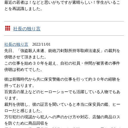
最近の若者は！などと思いがちですが素晴らしい！学生がいるこ
とを再認識しました。
社長の独り言
社長の独り言
2022/11/01
先日、「強盗殺人未遂、銃砲刀剣類所持等取締法違反」の裁判を
傍聴させて頂きました。
この仕事を始め３０年を超え、自社の社員・仲間が被害者の事件
傍聴は初めてでした。
彼は前職時代から共に保安警備の仕事を行って約３０年の経験を
持っております。
百貨店の屋上などのヒーローショーでも活躍している人物でもあ
ります。
裁判を傍聴し、彼の証言を聞いていると本当に保安員の鑑、ヒー
ローだと感じました。
万引犯行の現認から犯人への声のかけ方や対応、店舗の商品ロス
を防ぐために商品回収を