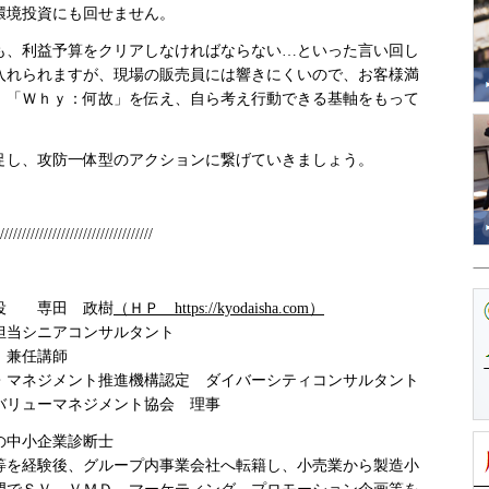
環境投資にも回せません。
、利益予算をクリアしなければならない…といった言い回し
入れられますが、現場の販売員には響きにくいので、お客様満
、「Ｗｈｙ：何故」を伝え、自ら考え行動できる基軸をもって
し、攻防一体型のアクションに繋げていきましょう。
///////////////////////////////////
締役 専田 政樹
（ＨＰ https://kyodaisha.com）
担当シニアコンサルタント
 兼任講師
・マネジメント推進機構認定 ダイバーシティコンサルタント
バリューマネジメント協会 理事
の中小企業診断士
を経験後、グループ内事業会社へ転籍し、小売業から製造小