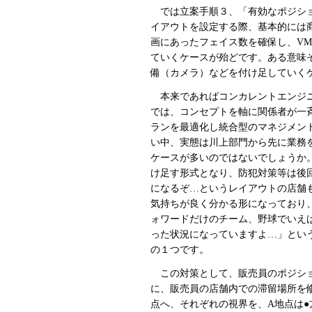
では立案手順３、「有効なポジショ
イアウトを設定する際、基本的には
画にあったフェイス数を確保し、V
ていくケースが殆どです。ある意味
備（カメラ）などを付け足していく
本来であればコンカレントエンジニ
では、コンセプトを軸に関係者が一
ランを最適化し統合型のマネジメン
い中、実態は川上部門から先に業務
ケースが多いのではないでしょうか
け足す形式となり、防犯対策等は後
になるぞ…というレイアウトの店舗
気持ちが良く分かる形になっており
ォワードだけのチーム、野球でいえ
った状況になっていますよ…」とい
の１つです。
この対策として、販売員のポジショ
に、販売員の店舗内での滞留場所を
点へ、それぞれの視界を、A地点は●