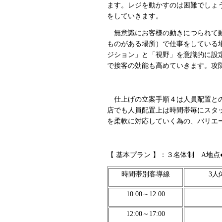
ます。レジを動かすのは困難でしょ
をしていきます。
無意識にお客様の動きにつられて動
ものがある場所）で仕事をしている
ジション」と「視野」を意識的に設
で接客の効能も高めていきます。攻
仕上げの立案手順４は人員配置との
店でも人員配置上は時間帯毎にスタ
を柔軟に対応していく為の、バリエ
【 基本プラン 】：３名体制 A地
時間帯別客導線
3人
10:00～12:00
12:00～17:00