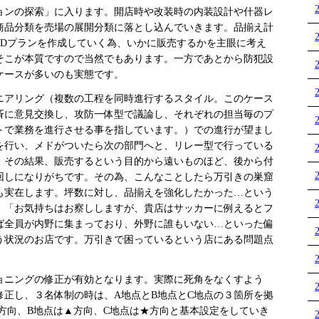
ンの探索」に入ります。開店時や改装時の内装設計や什器レ
商品分類を売場の展開分類に落とし込んでいきます。品揃え計
MDプランを作成していく為、いかに販売するかを主眼に考え
そこが本質ですので当然でもあります。一方であとから防犯設
ケースが多いのも実態です。
アリング（複数の工程を同時進行するスタイル。このケース
斉に意見交換し、攻防一体型で議論し、それぞれの担当毎のプ
トで業務を進行させる事を指しています。）での進行が望まし
を行い、メドがついたら次の部門へと、リレー型で行っている
。その結果、販売するという目的から遠いものほど、後から付
回しになりがちです。その為、こんなことしたら万引きの巣窟
も実在します。坪数に対し、品揃えを強化したかった…という
、「お気持ちはお察ししますが、貴店はサッカーに例えるとフ
ば全員が内野に集まっており、外野に誰もいない…といった偏
う状況のお店です。万引きで困っているという店にある問題点
ニングの修正が有効となります。実際に死角をなくすよう
修正し、３名体制の時は、A地点とB地点とC地点の３箇所を拠
方向、B地点は▲方向、C地点は★方向と基本設定をしていき