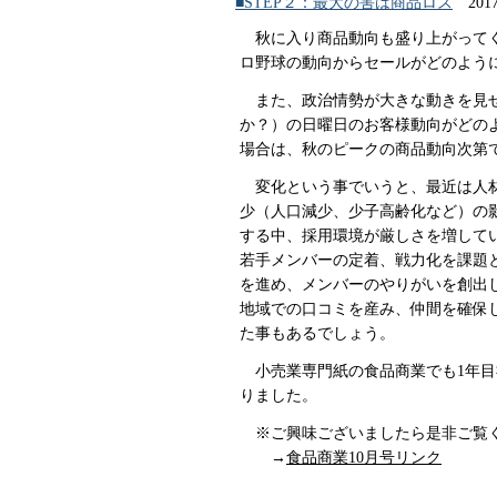
■STEP２：最大の害は商品ロス
2017/
秋に入り商品動向も盛り上がってく
ロ野球の動向からセールがどのよう
また、政治情勢が大きな動きを見せ
か？）の日曜日のお客様動向がどの
場合は、秋のピークの商品動向次第
変化という事でいうと、最近は人材
少（人口減少、少子高齢化など）の
する中、採用環境が厳しさを増して
若手メンバーの定着、戦力化を課題
を進め、メンバーのやりがいを創出
地域での口コミを産み、仲間を確保
た事もあるでしょう。
小売業専門紙の食品商業でも1年目
りました。
※ご興味ございましたら是非
→
食品商業10月号リンク