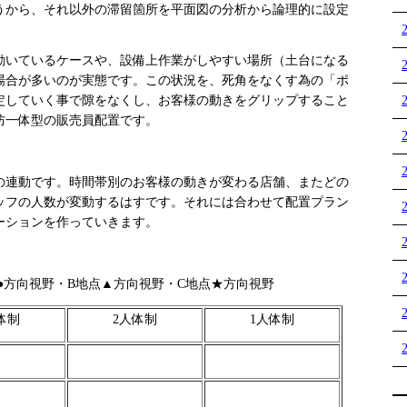
うから、それ以外の滞留箇所を平面図の分析から論理的に設定
いているケースや、設備上作業がしやすい場所（土台になる
場合が多いのが実態です。この状況を、死角をなくす為の「ポ
定していく事で隙をなくし、お客様の動きをグリップすること
防一体型の販売員配置です。
連動です。時間帯別のお客様の動きが変わる店舗、またどの
ッフの人数が変動するはすです。それには合わせて配置プラン
ーションを作っていきます。
点●方向視野・B地点▲方向視野・C地点★方向視野
体制
2人体制
1人体制