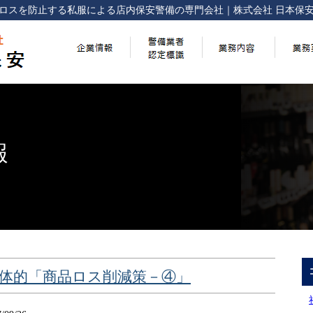
ロスを防止する
私服による店内保安警備の専門会社
｜
株式会社 日本保
報
具体的「商品ロス削減策－④」