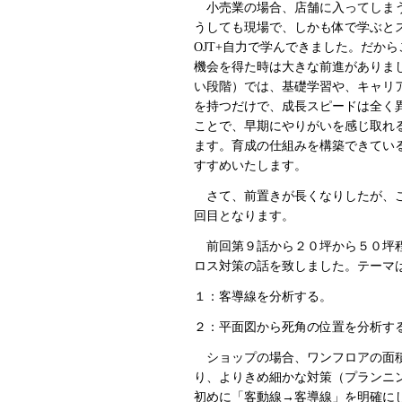
小売業の場合、店舗に入ってしまうと
うしても現場で、しかも体で学ぶと
OJT+自力で学んできました。だか
機会を得た時は大きな前進がありま
い段階）では、基礎学習や、キャリ
を持つだけで、成長スピードは全く
ことで、早期にやりがいを感じ取れ
ます。育成の仕組みを構築できてい
すすめいたします。
さて、前置きが長くなりしたが、こ
回目となります。
前回第９話から２０坪から５０坪程
ロス対策の話を致しました。テーマ
１：客導線を分析する。
２：平面図から死角の位置を分析す
ショップの場合、ワンフロアの面積
り、よりきめ細かな対策（プランニ
初めに「客動線→客導線」を明確に