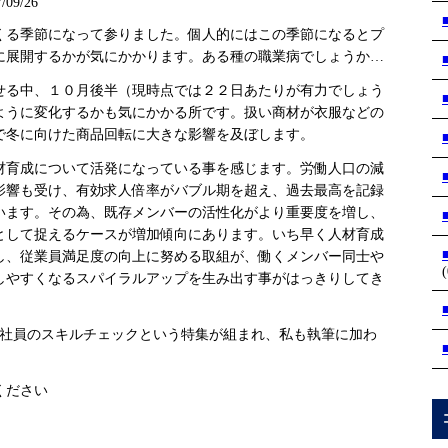
09/26
る季節になって参りました。個人的にはこの季節になるとプ
に展開するかが気にかかります。ある種の職業病でしょうか…
る中、１０月後半（現時点では２２日あたりが有力でしょう
ように変化するかも気にかかる所です。扱い商材が衣服などの
で冬に向けた商品回転に大きな影響を及ぼします。
育成について活発になっている事を感じます。労働人口の減
影響も受け、有効求人倍率がバブル期を超え、過去最高を記録
います。その為、既存メンバーの活性化がより重要度を増し、
として捉えるケースが増加傾向にあります。いち早く人材育成
し、従業員満足度の向上に努める取組が、働くメンバー同士や
(
しやすくなるスパイラルアップを生み出す事がはっきりしてき
社員のスキルチェックという特集が組まれ、私も執筆に加わ
ご覧ください