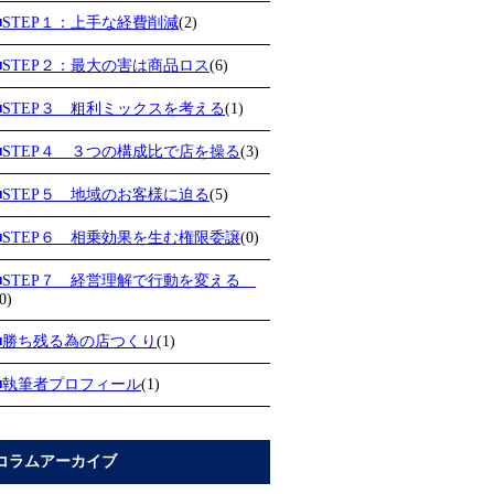
■STEP１：上手な経費削減
(2)
■STEP２：最大の害は商品ロス
(6)
■STEP３ 粗利ミックスを考える
(1)
■STEP４ ３つの構成比で店を操る
(3)
■STEP５ 地域のお客様に迫る
(5)
■STEP６ 相乗効果を生む権限委譲
(0)
■STEP７ 経営理解で行動を変える
0)
■勝ち残る為の店つくり
(1)
■執筆者プロフィール
(1)
コラムアーカイブ