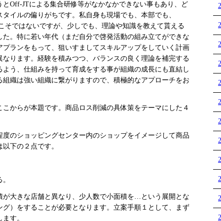
Off-JTによる集合研修等がなかなかできない事もあり、ど
スタイルの偏りがちです。私自身も現場でも、本部でも、
らこそではないですが、少しでも、理論や知識を教えて貰える
した。特に若い年代（まだ自分で啓発活動の組み立てができな
アプランをもって、狙いすましてスキルアップをしていく計画
異なります。経験を積みつつ、バランスの良く理論を補完する
るよう、仕組みを持って育成をする事が組織の成長にも直結し
る組織は強い組織に繋がりますので、積極的なアプローチをお
こからが本題です。商品ロス削減の具体策をテーマにした４
度のショッピングセンター内のショップをイメージして商品
は以下の２点です。
る。
が大きな店舗と異なり、少人数で小面積を…という展開とな
ング）をすることが必要となります。立案手順１として、まず
します。